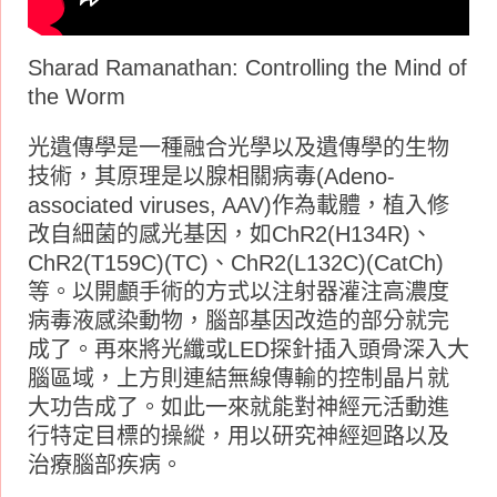
Sharad Ramanathan: Controlling the Mind of
the Worm
光遺傳學是一種融合光學以及遺傳學的生物
技術，其原理是以腺相關病毒(Adeno-
associated viruses, AAV)作為載體，植入修
改自細菌的感光基因，如ChR2(H134R)、
ChR2(T159C)(TC)、ChR2(L132C)(CatCh)
等。以開顱手術的方式以注射器灌注高濃度
病毒液感染動物，腦部基因改造的部分就完
成了。再來將光纖或LED探針插入頭骨深入大
腦區域，上方則連結無線傳輸的控制晶片就
大功告成了。如此一來就能對神經元活動進
行特定目標的操縱，用以研究神經迴路以及
治療腦部疾病。