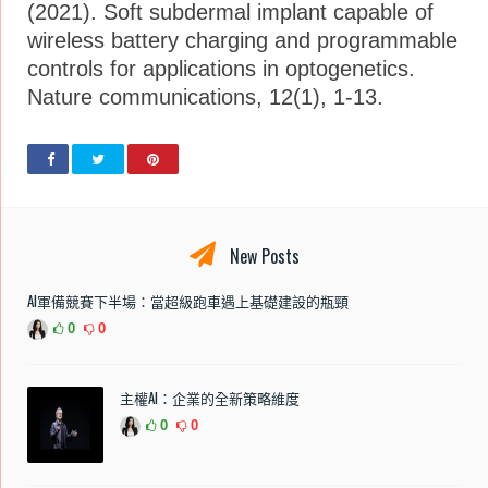
(2021). Soft subdermal implant capable of
wireless battery charging and programmable
controls for applications in optogenetics.
Nature communications, 12(1), 1-13.
New Posts
AI軍備競賽下半場：當超級跑車遇上基礎建設的瓶頸
0
0
主權AI：企業的全新策略維度
0
0