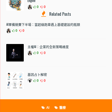
Engine
0
0
Related Posts
AI軍備競賽下半場：當超級跑車遇上基礎建設的瓶頸
0
0
主權AI：企業的全新策略維度
0
0
基因占卜解密
0
0
AI
醫療