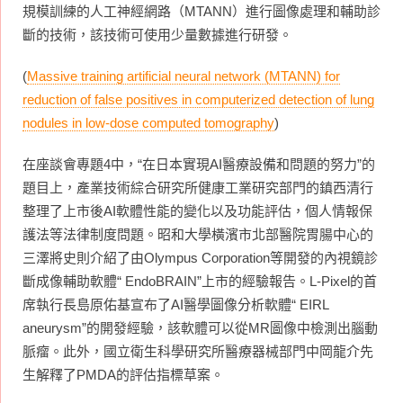
規模訓練的人工神經網路（MTANN）進行圖像處理和輔助診
斷的技術，該技術可使用少量數據進行研發。
(
Massive training artificial neural network (MTANN) for
reduction of false positives in computerized detection of lung
nodules in low-dose computed tomography
)
在座談會專題4中，“在日本實現AI醫療設備和問題的努力”的
題目上，產業技術綜合研究所健康工業研究部門的鎮西清行
整理了上市後AI軟體性能的變化以及功能評估，個人情報保
護法等法律制度問題。昭和大學橫濱市北部醫院胃腸中心的
三澤將史則介紹了由Olympus Corporation等開發的內視鏡診
斷成像輔助軟體“ EndoBRAIN”上市的經驗報告。L-Pixel的首
席執行長島原佑基宣布了AI醫學圖像分析軟體“ EIRL
aneurysm”的開發經驗，該軟體可以從MR圖像中檢測出腦動
脈瘤。此外，國立衛生科學研究所醫療器械部門中岡龍介先
生解釋了PMDA的評估指標草案。