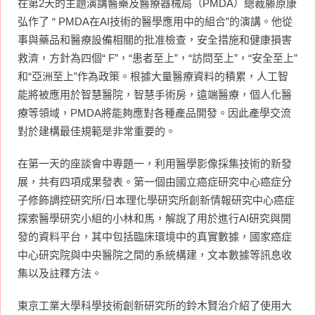
在第2天的主題演講醫藥及醫療器械局（PMDA）總裁藤原康
弘作了 “ PMDA在AI技術的醫學應用中的組合”的演講。他從
事與藥品和醫療設備相關的批准檢查，安全措施和健康損害
救濟，方針為四個“ F”，“患者至上”，“訪問至上”，“安全至上”
和“亞洲至上”作為政策。根據大量醫療資料的積累，人工智
能將被應用於智慧醫院，智慧手術房，遠端醫療，個人化醫
療等領域，PMDA將能夠應對各種產品開發。因此產學交流
對於建構最佳規範是非常重要的。
在第一天的座談會中專題一，利用醫學影像採集技術的新發
展，共有四項成果發表。第一個由國立癌症研究中心癌症分
子修飾調控研究所/日本理化學研究所創新情報研究中心癌症
探索醫學研究小組的小林和馬，解說了用於進行AI研究與開
發的資料平台，其中包括臨床環境中的真實數據，國家癌症
中心研究院與中央醫院之間的系統構建，文本數據等訊息收
集以及註釋方法。
東京工業大學科學技術創新研究所的鈴木賢治介紹了使用大