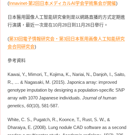
(
Innavinet-第2回日本メディカルAI学会学術集会が開催
)
日本醫用圖像人工智能研究會則是以網路直播的方式定期進
行演講，最近一次是在10月28日到11月26日舉行。
(
第33回電子情報研究会・第3回日本医用画像人工知能研究
会合同研究会
)
參考資料
Kawai, Y., Mimori, T., Kojima, K., Nariai, N., Danjoh, I., Saito,
R., … & Nagasaki, M. (2015). Japonica array: improved
genotype imputation by designing a population-specific SNP
array with 1070 Japanese individuals.
Journal of human
genetics
,
60
(10), 581-587.
White, C. S., Pugatch, R., Koonce, T., Rust, S. W., &
Dharaiya, E. (2008). Lung nodule CAD software as a second