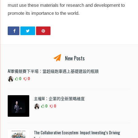
must use these materials for research and development to
promote its importance to the world.
New Posts
AI軍備競賽下半場：當超級跑車遇上基礎建設的瓶頸
0
0
主權AI：企業的全新策略維度
0
0
The Collaborative Ecosystem: Impact Investing’s Driving