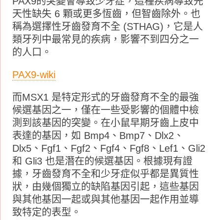
PAX9的突變會導致少牙症，這種疾病導致先
天性缺失 6 顆或更多恆齒，但智齒除外。也
稱為選擇性牙齒發育不全 (STHAG)，它是人
類牙列中最常見的疾病，影響不到四分之一
的人口。
PAX9-wiki
而MSX1 是特定形式的牙齒發育不全的最強
候選基因之一，僅在一些受影響的個體中檢
測到該基因的突變。在小鼠早期牙齒上皮中
表達的基因，如 Bmp4、Bmp7、Dlx2、
Dlx5、Fgf1、Fgf2、Fgf4、Fgf8、Lef1、Gli2
和 Gli3 也是潛在的候選基因。根據現有證
據，牙齒發育不全和少牙症似乎都是異質性
狀，由幾個獨立的缺陷基因引起，這些基因
與其他基因一起或與其他基因一起作用並導
致特定的表型。