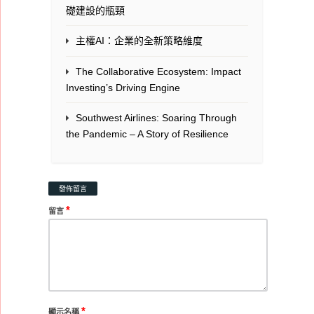
礎建設的瓶頸
主權AI：企業的全新策略維度
The Collaborative Ecosystem: Impact
Investing’s Driving Engine
Southwest Airlines: Soaring Through
the Pandemic – A Story of Resilience
發佈留言
*
留言
*
顯示名稱