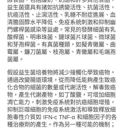
益生菌還具有諸如抗誘變活性、抗菌活性、
抗癌活性、止瀉活性、乳糖不耐症進展、血
清膽固醇水平降低、免疫系統刺激和抑制幽
門螺桿菌感染等益處。常見的發酵細菌有乳
酸桿菌、明串珠菌、鏈球菌片球菌、微球菌
和芽孢桿菌。有真菌種類，如擬青黴屬、曲
霉屬、鐮刀菌屬、枝孢屬、青黴屬和毛端孢
菌屬。
假設益生菌培養物將減少接觸化學致癌物。
通過改變腸道環境，從而降低能夠產生致癌
化合物的細菌的數量或代謝活性，解毒致癌
物，產生代謝產物，如丁酸鹽，可增加細胞
凋亡能力，刺激免疫系統對抗癌細胞增殖，
抑制巨噬細胞的免疫系統激活和導致釋放細
胞毒性介質如 IFN-c TNF-α 和細胞因子的各
種治療劑的產生。作為另一種可能的機制；