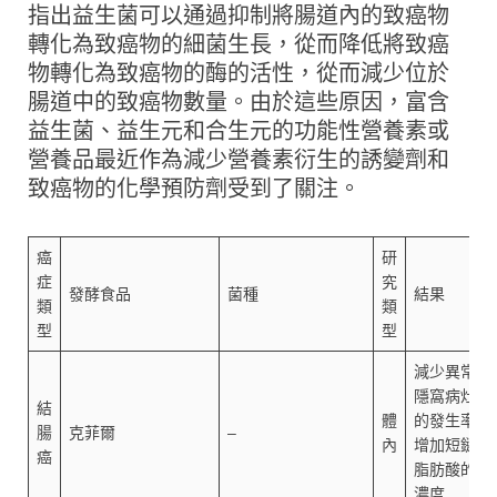
指出益生菌可以通過抑制將腸道內的致癌物
轉化為致癌物的細菌生長，從而降低將致癌
物轉化為致癌物的酶的活性，從而減少位於
腸道中的致癌物數量。由於這些原因，富含
益生菌、益生元和合生元的功能性營養素或
營養品最近作為減少營養素衍生的誘變劑和
致癌物的化學預防劑受到了關注。
癌
研
症
究
發酵食品
菌種
結果
類
類
型
型
減少異常
隱窩病灶
結
體
的發生率/
腸
克菲爾
–
內
增加短鏈
癌
脂肪酸的
濃度