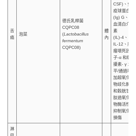
CSF)、免
疫球蛋白
(Ig) G、
德氏乳桿菌
血清白介
CQPC08
舌
體
素
泡菜
(
Lactobacillus
癌
內
(IL)-4、
fermentum
IL-12、腫
CQPC08)
瘤壞死因
子-α 和乾
擾素- γ 水
平/通過增
加超氧化
物歧化酶
和穀胱甘
肽過氧化
物酶活性
抑制氧化
損傷
淋
巴