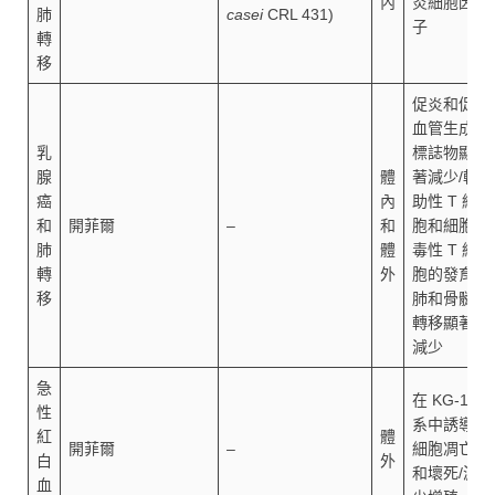
內
炎細胞因
肺
casei
CRL 431)
子
轉
移
促炎和促
血管生成
乳
標誌物顯
腺
體
著減少/輔
癌
內
助性 T 細
和
開菲爾
–
和
胞和細胞
肺
體
毒性 T 細
轉
外
胞的發育/
移
肺和骨髓
轉移顯著
減少
急
在 KG-1
性
系中誘導
紅
體
開菲爾
–
細胞凋亡
白
外
和壞死/減
血