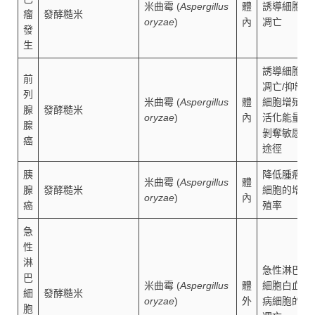
米曲霉 (
Aspergillus
體
誘導細胞
瘤
發酵糙米
oryzae
)
內
凋亡
發
生
誘導細胞
前
凋亡/抑制
列
米曲霉 (
Aspergillus
體
細胞增殖/
腺
發酵糙米
oryzae
)
內
活化能量
腺
剝奪敏感
癌
途徑
胰
降低腫瘤
米曲霉 (
Aspergillus
體
腺
發酵糙米
細胞的增
oryzae
)
內
癌
殖率
急
性
淋
急性淋巴
巴
米曲霉 (
Aspergillus
體
細胞白血
細
發酵糙米
oryzae
)
外
病細胞的
胞