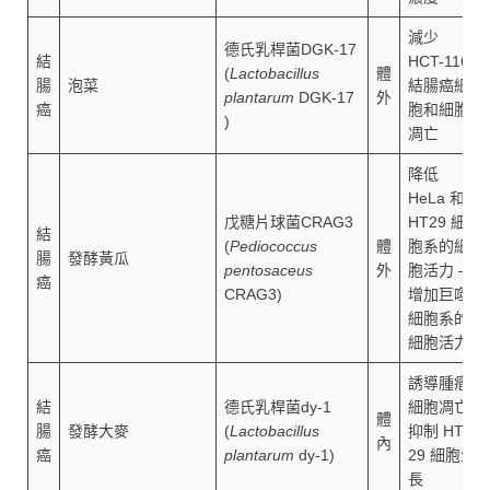
減少
德氏乳桿菌DGK-17
結
HCT-116
(
Lactobacillus
體
腸
泡菜
結腸癌細
plantarum
DGK-17
外
癌
胞和細胞
)
凋亡
降低
HeLa 和
戊糖片球菌CRAG3
HT29 細
結
(
Pediococcus
體
胞系的細
腸
發酵黃瓜
pentosaceus
外
胞活力 –
癌
CRAG3)
增加巨噬
細胞系的
細胞活力
誘導腫瘤
結
德氏乳桿菌dy-1
細胞凋亡/
體
腸
發酵大麥
(
Lactobacillus
抑制 HT-
內
癌
plantarum
dy-1)
29 細胞生
長