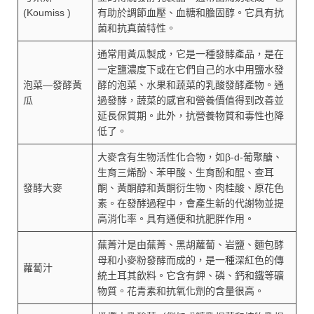
(Koumiss )
有助於調節血壓、血糖和膽固醇。它具有抗
菌和抗真菌特性。
通常用黃瓜製成，它是一種發酵產品，是在
一定鹽濃度下或在它們自己的水中用鹽水發
泡菜—發酵黃
酵的泡菜、水果和蔬菜的乳酸發酵產物。通
瓜
過發酵，蔬菜的感官和營養價值得到改善並
延長保質期。此外，抗營養物質和毒性也降
低了。
大麥含有生物活性化合物，如β-d-葡聚醣、
生育三烯酚、苯甲酸、生育酚和醌、查耳
發酵大麥
酮、黃酮醇和黃酮衍生物、肉桂酸、原花色
素。在發酵過程中，會產生新的代謝物並提
高消化率。具有通便和抗肥胖作用。
蕪菁汁是由蕪菁、黑胡蘿蔔、岩鹽、麵包酵
母和小麥粉發酵而成的，是一種深紅色的傳
蘿蔔汁
統土耳其飲料。它含有鉀、磷、鈣和鐵等礦
物質。花青素和抗氧化劑的含量很高。