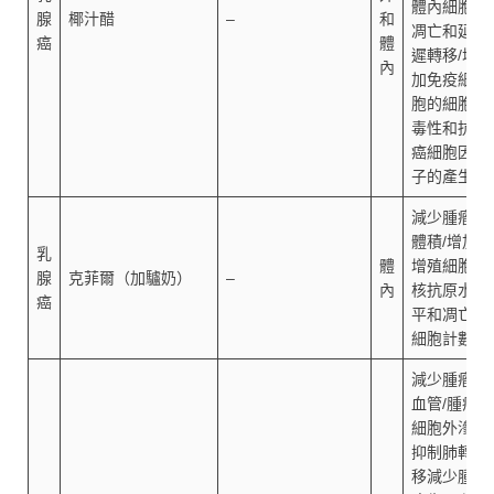
體內細胞
腺
椰汁醋
–
和
凋亡和延
癌
體
遲轉移/增
內
加免疫細
胞的細胞
毒性和抗
癌細胞因
子的產生
減少腫瘤
體積/增加
乳
體
增殖細胞
腺
克菲爾（加驢奶）
–
內
核抗原水
癌
平和凋亡
細胞計數
減少腫瘤
血管/腫瘤
細胞外滲/
抑制肺轉
移減少腫