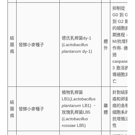
抑制從
G0 到 G1
到 G2 期
的細胞週
期進程 –
結
德氏乳桿菌dy-1
體
M/抗增殖
腸
發酵小麥種子
(
Lactobacillus
外
作用- 通
癌
plantarum
dy-1)
過
caspase-
3 激活誘
導細胞凋
亡
植物乳桿菌
針對結腸
LB1(
Lactobacillus
癌和卵巢
結
plantarum
LB1) 、
離
癌的各種
腸
發酵小麥種子
玫瑰乳桿菌LB5
體
細胞系的
癌
(
Lactobacillus
抗增殖活
rossiae
LB5)
性