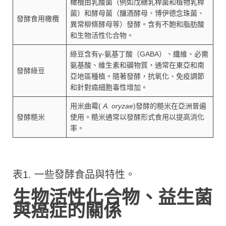
橄欖由乳酸菌（例如戊糖乳桿菌和植物乳桿
菌）和酵母菌（釀酒酵母、博伊德念珠菌、
發酵食用橄欖
異常柳條酵母等）發酵。含有不飽和脂肪酸
和生物活性化合物。
綠豆含有γ-氨基丁酸（GABA）、纖維、必需
氨基酸、維生素和礦物質，通常在東亞和南
發酵綠豆
亞地區種植。隨著發酵，抗氧化、免疫調節
和針對癌細胞毒性增加。
用米曲霉(
A. oryzae
)發酵的糙米在亞洲普遍
發酵糙米
使用。糙米通常以發酵形式食用以提高消化
率。
表1. 一些發酵食品與特性。
生物活性化合物、益生菌
與癌症的關係