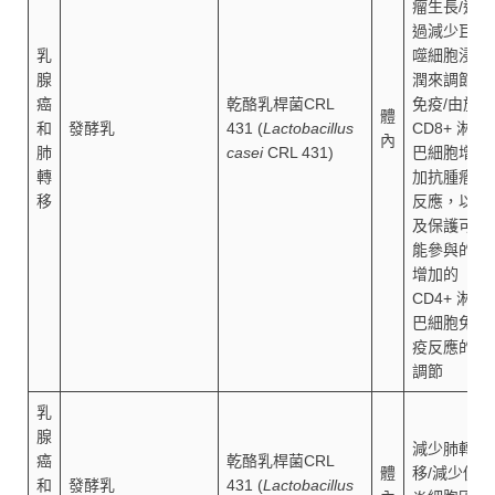
瘤生長/通
過減少巨
乳
噬細胞浸
腺
潤來調節
癌
乾酪乳桿菌CRL
免疫/由於
體
和
發酵乳
431 (
Lactobacillus
CD8+ 淋
內
肺
casei
CRL 431)
巴細胞增
轉
加抗腫瘤
移
反應，以
及保護可
能參與的
增加的
CD4+ 淋
巴細胞免
疫反應的
調節
乳
腺
減少肺轉
癌
乾酪乳桿菌CRL
體
移/減少促
和
發酵乳
431 (
Lactobacillus