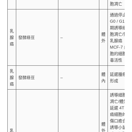
胞凋亡
通過停止
G0 / G1
期誘導細
乳
體
胞凋亡/對
腺
發酵綠豆
–
外
乳腺癌
癌
MCF-7 細
胞的細胞
毒活性
乳
體
延遲腫瘤
腺
發酵綠豆
–
內
形成
癌
誘導細胞
凋亡/體外
延遲 4T1
癌細胞的
傷口癒合/
體
誘導小鼠
乳
外