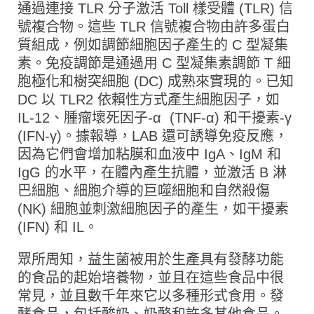
通過連接 TLR 分子激活 Toll 樣受體 (TLR) 信
號複合物。這些 TLR 信號複合物由許多蛋白
質組成，例如調節細胞因子產生的 C 型凝集
素。免疫調節是通過用 C 型凝集素調節 T 細
胞極化和樹突細胞 (DC) 成熟來實現的。已知
DC 以 TLR2 依賴性方式產生細胞因子，如
IL-12、腫瘤壞死因子-α (TNF-α) 和干擾素-γ
(IFN-γ)。據報導，LAB 還可誘導免疫反應，
因為它們會增加粘膜和血液中 IgA、IgM 和
IgG 的水平，在體內產生抗體，並激活 B 淋
巴細胞、細胞介導的巨噬細胞和自然殺傷
(NK) 細胞並刺激細胞因子的產生，如干擾素
(IFN) 和 IL。
眾所周知，益生菌被用於生產具有發酵功能
的食品的起始培養物，並且在這些食品中很
常見，並且數千年來它以多種形式食用。發
酵食品，包括酸奶、奶酪和許多其他食品。