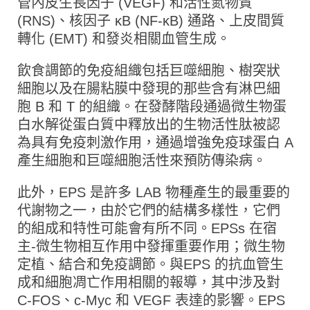
管內皮生長因子 (VEGF) 和活性氮物質
(RNS)、核因子 κB (NF-κB) 通路、上皮間質
轉化 (EMT) 和發炎相關血管生成。
飲食調節的免疫組織包括巨噬細胞、樹突狀
細胞以及在腸粘膜中發現的那些含有淋巴細
胞 B 和 T 的組織。在發酵階段通過微生物蛋
白水解從蛋白質中釋放出的生物活性肽被認
為具有免疫刺激作用，通過增強免疫球蛋白 A
產生細胞和巨噬細胞活性來預防傳染病。
此外，EPS 是許多 LAB 物種產生的最重要的
代謝物之一，由於它們的結構多樣性，它們
的組成和特性可能會有所不同。EPSs 在宿
主-微生物相互作用中發揮重要作用；微生物
定植、結合和免疫調節。與EPS 的抗血管生
成和細胞凋亡作用相關的報導，其中涉及對
C-FOS、c-Myc 和 VEGF 表達的影響。EPS