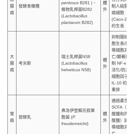
pentosus
B281 )、
體
腸
發酵食橄欖
制人結腸
植物乳桿菌B282
外
癌
癌細胞
(
Lactobacillus
(Caco-2)
plantarum
B282)
的生長
抑制腸細
胞生長/誘
導細胞凋
大
瑞士乳桿菌NS8
亡/顯著抑
體
腸
考米斯
(Lactobacillus
制 NF-κB
外
癌
helveticus NS8)
活化/抗炎
細胞因子
IL-10 的
重排
通過產生
SCFA（醋
弗洛伊登賴氏假單
胃
體
酸鹽和丙
發酵乳
胞菌 (
P.
癌
外
酸鹽）誘
freudenreichii
)
導細胞凋
亡