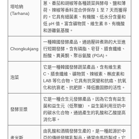
蔥、番茄和胡椒等各種蔬菜與酵母、鹽和薄
塔哈納
荷、辣椒等香料混合併保存 1 至 7 天而獲得
(Tarhana)
的。它具有細菌素、有機酸、低水分含量和
低 pH 值。富含礦物質、維生素 B、有機酸
和游離氨基酸。
一種韓國發酵產品，通過壓碎煮熟的大豆進
Chongkukjang
行短期發酵。含有磷脂、皂苷、膳食纖維、
酚酸、異黃酮、聚谷氨酸 (PGA)。
它是一種韓國發酵蔬菜產品，含有維生素
C、膳食纖維、礦物質、辣椒素、槲皮素和
泡菜
LAB 等化合物。它具有抗突變和抗癌、抗氧
化和抗衰老、抗肥胖、降低膽固醇的活性。
它是一種合生元發酵產品，因為它含有益生
菌和益生元（低聚醣）。益生菌利用豆奶中
發酵豆漿
的碳水化合物，通過產生的乳酸和乙酸提高
消化率。
由乳酸和酒精發酵生產的，是一種起源於中
考米斯
亞的傳統發酵乳製品，通常由馬奶製成。它