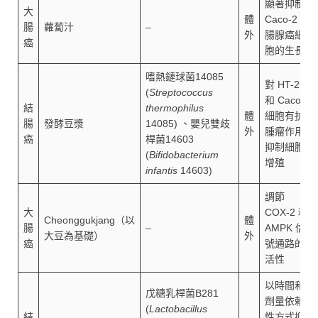
顯著抑制
大
體
Caco-2 大
腸
蘿蔔汁
–
外
腸腺癌細
癌
胞的生長
嗜熱鏈球菌14085
對 HT-29
(
Streptococcus
和 Caco-2
結
thermophilus
體
細胞有抗
腸
發酵豆漿
14085) 、嬰兒雙歧
外
腫瘤作用/
癌
桿菌14603
抑制細胞
(
Bifidobacterium
增殖
infantis
14603)
調節
大
COX-2 和
Cheonggukjang（以
體
腸
–
AMPK 信
大豆為基礎）
外
癌
號通路的
活性
以時間和
戊糖乳桿菌B281
劑量依賴
(
Lactobacillus
結
性方式抑