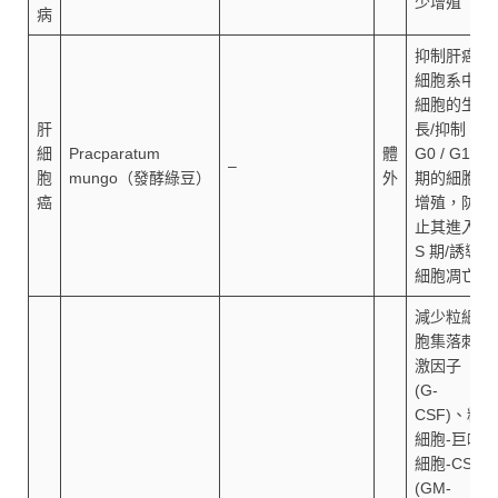
少增殖
病
抑制肝癌
細胞系中
細胞的生
肝
長/抑制
細
Pracparatum
體
G0 / G1
–
胞
mungo（發酵綠豆）
外
期的細胞
癌
增殖，防
止其進入
S 期/誘導
細胞凋亡
減少粒細
胞集落刺
激因子
(G-
CSF)、粒
細胞-巨噬
細胞-CSF
(GM-