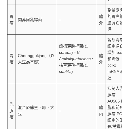
劑量誘導
胃
體
的胃癌細
開菲爾乳桿菌
–
癌
外
胞凋亡誘
導
誘導胃癌
蠟樣芽胞桿菌(
B.
細胞凋亡/
cereus
)、
B.
增加 bax
胃
Cheonggukjang（以
體
Amiloliquefaciens
、
和降低
癌
大豆為基礎）
外
枯草芽孢桿菌
(B.
bcl-2
subtilis
)
mRNA 表
達
抑制人乳
腺癌
AU565 細
乳
混合發酵黑、綠、大
體
胞和前列
腺
–
豆
內
腺癌 PC-3
癌
細胞的生
長/誘導細