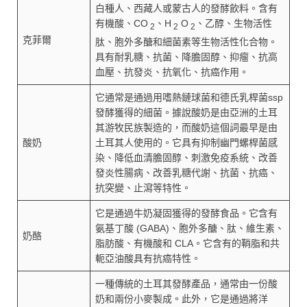
白種人、西藏人或蒙古人的發酵飲料。含有
有機酸、CO
、H
O
、乙醇、生物活性
2
2
2
克菲爾
肽、胞外多醣和細菌素等生物活性化合物。
具有耐乳糖、抗菌、降膽固醇、抑瘤、抗高
血壓、抗發炎、抗氧化、抗癌作用。
它通常是通過用嗜熱鏈球菌和德氏乳桿菌ssp
發酵獲得的細菌。據說酸奶是由亞洲的土耳
其游牧民族製造的，而酸奶這個詞最早是由
酸奶
土耳其人使用的。它具有抑制幽門螺桿菌感
染、降低血清膽固醇、刺激免疫系統、改善
發炎性腸病、改善乳糖代謝、抗菌、抗癌、
抗突變、止瀉等特性。
它是通過牛奶凝固獲得的發酵食品。它含有
氨基丁酸 (GABA)、胞外多醣、肽、維生素、
奶酪
脂肪酸、有機酸和 CLA。它含有的鞘脂和共
軛亞油酸具有抗癌特性。
一種傳統的土耳其發酵產品，通常由一份酸
奶和兩份小麥製成。此外，它是通過將洋