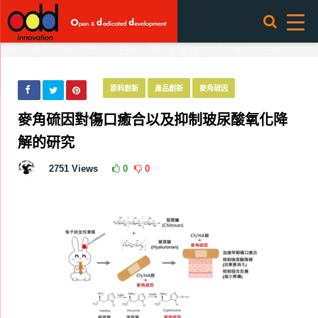
原料創新
產品創新
麥角硫因
麥角硫因對傷口癒合以及抑制玻尿酸氧化降
解的研究
2751
Views
0
0