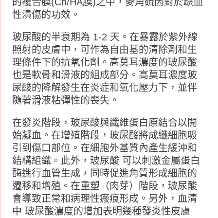
的複合膜(Ch/HA膜)之中，麥角硫因對於缺血
性潰傷的功效。
玻尿酸的半衰期為 1-2 天。在暴露於紫外線
照射的皮膚中，可作為自由基的清除劑和生
理條件下的抗氧化劑。高莫耳濃度的玻尿酸
也是軟骨和滑液的組成部分。高莫耳濃度玻
尿酸的降解發生在炎症和氧化壓力下，並伴
隨著滑液粘彈性的喪失。
在發炎階段，玻尿酸與纖維蛋白原結合以開
始凝血。在增殖階段，玻尿酸將成纖細胞吸
引到傷口部位。在細胞外基質內產生緩沖和
結構組織。此外，玻尿酸 可以刺激金屬蛋白
酶進行血管生成，同時促進角質形成細胞的
遷移和增殖。在重塑（肉芽）階段，玻尿酸
會導致正常和病理性瘢痕形成。另外，血清
中 玻尿酸濃度的增加表明幾種發炎性皮膚