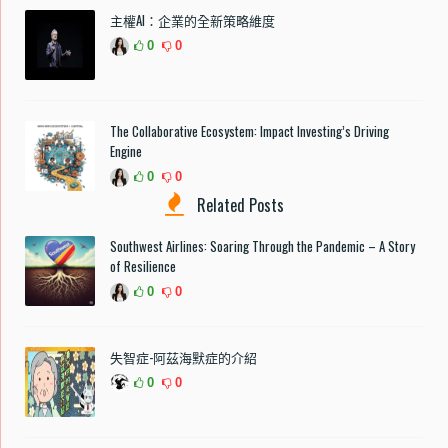
主權AI：企業的全新策略維度
0
0
The Collaborative Ecosystem: Impact Investing’s Driving
Engine
0
0
Related Posts
Southwest Airlines: Soaring Through the Pandemic – A Story
of Resilience
0
0
失智症-阿茲海默症的介紹
0
0