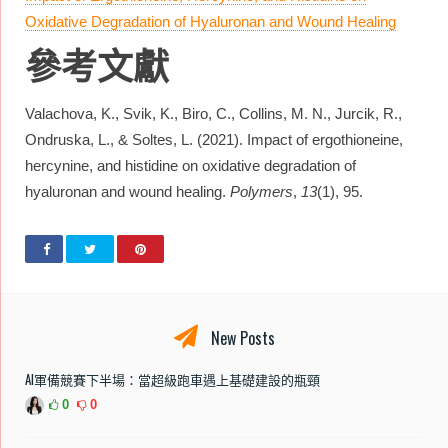
Oxidative Degradation of Hyaluronan and Wound Healing
參考文獻
Valachova, K., Svik, K., Biro, C., Collins, M. N., Jurcik, R.,
Ondruska, L., & Soltes, L. (2021). Impact of ergothioneine,
hercynine, and histidine on oxidative degradation of
hyaluronan and wound healing.
Polymers
,
13
(1), 95.
New Posts
AI軍備競賽下半場：當超級跑車遇上基礎建設的瓶頸
0
0