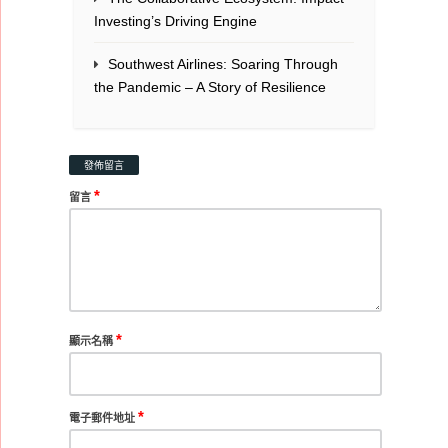
Investing’s Driving Engine
Southwest Airlines: Soaring Through
the Pandemic – A Story of Resilience
發佈留言
*
留言
*
顯示名稱
*
電子郵件地址