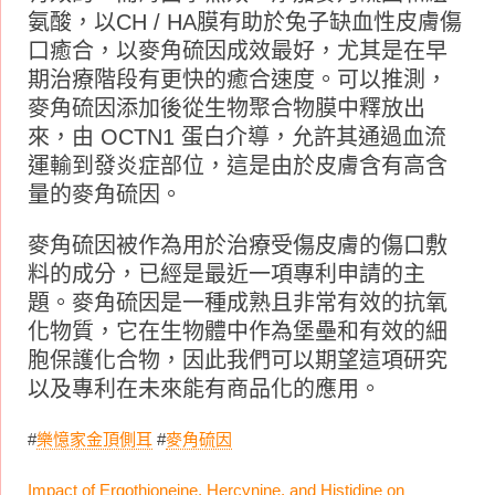
氨酸，以CH / HA膜有助於兔子缺血性皮膚傷
口癒合，以麥角硫因成效最好，尤其是在早
期治療階段有更快的癒合速度。可以推測，
麥角硫因添加後從生物聚合物膜中釋放出
來，由 OCTN1 蛋白介導，允許其通過血流
運輸到發炎症部位，這是由於皮膚含有高含
量的麥角硫因。
麥角硫因被作為用於治療受傷皮膚的傷口敷
料的成分，已經是最近一項專利申請的主
題。麥角硫因是一種成熟且非常有效的抗氧
化物質，它在生物體中作為堡壘和有效的細
胞保護化合物，因此我們可以期望這項研究
以及專利在未來能有商品化的應用。
#
樂憶家金頂側耳
#
麥角硫因
Impact of Ergothioneine, Hercynine, and Histidine on