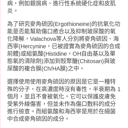
病，例如銀屑病、進行性系統硬化症和皮肌
炎。
為了研究麥角硫因(Ergothioneine)的抗氧化功
能是否能幫助傷口癒合以及抑制玻尿酸的氧
化降解，Valachova等人分別將麥角硫因、海
西寧(Hercynine，已被證實為麥角硫因的合成
前體)或組氨酸(Histidine，OH自由基以及單
態氧的清除劑)添加到殼聚醣(Chitosan)與玻
尿酸的複合膜(Ch/HA膜)之中。
選擇使用使用麥角硫因的原因是它是一種特
殊的分子，在高濃度時沒有毒性，半衰期為 1
個月，並且不會被氧化。它可以保護皮膚免
受紫外線傷害，但並未作為傷口敷料的成分
進行檢查。而組氨酸和海西寧是用於在細菌
中合成麥角硫因的成分。