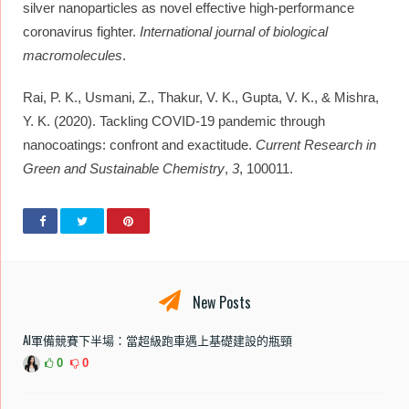
silver nanoparticles as novel effective high-performance
coronavirus fighter.
International journal of biological
macromolecules
.
Rai, P. K., Usmani, Z., Thakur, V. K., Gupta, V. K., & Mishra,
Y. K. (2020). Tackling COVID-19 pandemic through
nanocoatings: confront and exactitude.
Current Research in
Green and Sustainable Chemistry
,
3
, 100011.
New Posts
AI軍備競賽下半場：當超級跑車遇上基礎建設的瓶頸
0
0