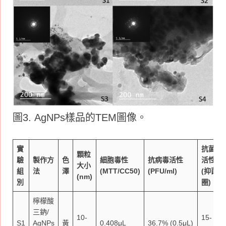
圖3. AgNPs樣品的TEM圖像。
實
抗菌
顆粒
驗
製作方
色
細胞毒性
抗病毒活性
活性
大小
組
法
澤
(MTT/CC50)
(PFU/ml)
(
抑菌
(nm)
別
圈)
檸檬酸
三鈉/
10-
15-
S1
AgNPs
黃
0.408μL
36.7% (0.5μL)