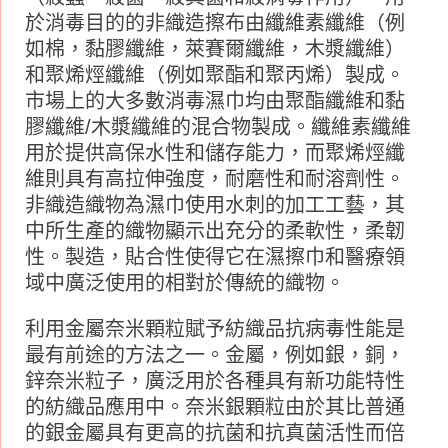
於消毒目的的非織造擦布由纖維素纖維（例
如棉，黏膠纖維，萊賽爾纖維，木漿纖維）
和聚烯烴纖維（例如聚酯和聚丙烯）製成。
市場上的大多數消毒濕巾均由聚酯纖維和黏
膠纖維/木漿纖維的混合物製成。纖維素纖維
用於提供高保水性和儲存能力，而聚烯烴纖
維則具有高拉伸強度，耐磨性和耐溶劑性。
非織造織物為濕巾使用水刺的加工工藝，其
中所生產的織物顯示出充分的柔軟性，柔韌
性。製造，貼合性使得它在濕擦巾和醫療領
域中廣泛使用的相對於傳統的織物。
利用金屬奈米顆粒賦予紡織品抗病毒性能是
最有前途的方法之一。金屬，例如銀，銅，
鋅奈米粒子，廣泛用於各種具有新功能特性
的紡織品應用中。奈米銀顆粒由於其比普通
的銀金屬具有更高的抗菌和抗真菌活性而倍