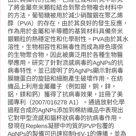
了將金屬奈米顆粒結合到聚合物複合材料中
的方法。葡萄糖被用於減少硝酸銀在聚乙烯
醇（PVA）的存在，由於其良好的發生反應，
作為用於金屬和半導體的基質材料具備奈米
銀顆粒的熱穩定性和化學耐性。PVA由於其水
溶性，生物相容性和無毒性而成為綠色環保
的生物聚合物，因此被廣泛用於各種生物醫
學應用。研究了針對流感病毒的AgNPs的抗
病毒特性，並已證明了的AgNPs顯示對病毒
膜糖蛋白的旋鈕和細胞產生破壞作用。在紡
織品上利用金屬離子（例如銀，銅，鋅，
鋁，鎂和鈣）獲得了抗病毒效果，註冊了美
國專利（2007/016278 A1）。通過放射化學
過程合成的AgNPs添加到棉紡織品中表現出
它對甲型流感和貓杯狀病毒的抗病毒作用。
發現在Replens凝膠中均質的PVP包覆的
AgNPs的製備可迅速抑制HIV-1的傳播，並為