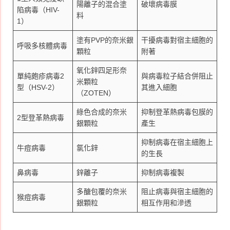
陽離子的混合塗
破壞病毒膜
陷病毒（HIV-
料
1）
塗有PVP的奈米銀
干擾病毒對宿主細胞的
呼吸多核體病毒
顆粒
附著
氧化鋅四足形奈
單純皰疹病毒2
與病毒粒子結合併阻止
米顆粒
型（HSV-2）
其進入細胞
（ZOTEN）
綠色合成的奈米
抑制登革熱病毒包膜的
2型登革熱病毒
銀顆粒
產生
抑制病毒在宿主細胞上
牛痘病毒
氯化鋅
的生長
鼻病毒
鋅離子
抑制病毒複製
多醣包覆的奈米
阻止病毒與宿主細胞的
猴痘病毒
銀顆粒
相互作用和滲透