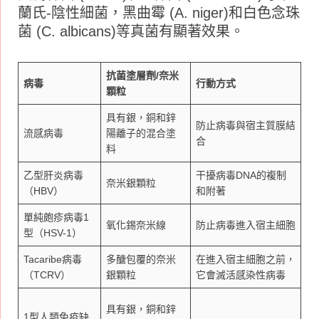
蘭氏-陰性細菌，黑曲霉 (A. niger)和白色念珠
菌 (C. albicans)等真菌有顯著效果。
抗菌塗層劑/
奈米
病毒
行動方式
顆粒
具有銀，銅和鋅
防止病毒與宿主質膜結
流感病毒
陽離子的混合塗
合
料
乙型肝炎病毒
干擾病毒DNA的複制
奈米銀顆粒
（HBV）
和附著
單純皰疹病毒1
氧化錫奈米線
防止病毒進入宿主細胞
型（HSV-1）
Tacaribe病毒
多醣包覆的奈米
在進入宿主細胞之前，
（TCRV）
銀顆粒
它會滅活感染性病毒
具有銀，銅和鋅
1型人類免疫缺