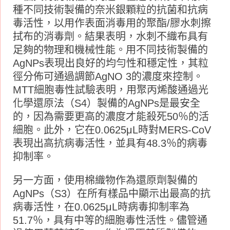
種不同技術製備的奈米銀顆粒的抗菌和抗病
毒活性，以用作表面消毒用的聚酯/膠水刺擦
拭布的消毒劑。結果表明，水刺不織布具有
足夠的物理和機械性能。用不同技術製備的
AgNPs表現出良好的均勻性和穩定性，其粒
徑分佈可通過調節AgNO 3的濃度來控制。
MTT細胞毒性試驗表明，用聚丙烯酸通過光
化學還原法（S4）製備的AgNPs是最安全
的，因為需要更高的濃度才能殺死50％的活
細胞。此外，它在0.0625μL時對MERS-CoV
表現出高抗病毒活性，並具有48.3％的病毒
抑制率。
另一方面，使用棉織物作為還原劑製備的
AgNPs（S3）在所有樣品中顯示出最高的抗
病毒活性，在0.0625μL時病毒抑制率為
51.7％，具有中等的細胞毒性活性。儘管通