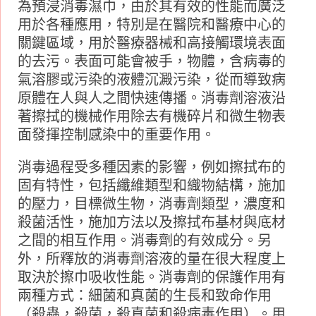
為預浸消毒濕巾，由於其有效的性能而廣泛
用於各種應用，特別是在醫院和醫療中心的
關鍵區域，用於醫療器械和高接觸環境表面
的去污。表面可能會被手，物體，含病毒的
氣溶膠或污染的液體沉澱污染，從而導致病
原體在人與人之間快速傳播。消毒劑溶液沿
著擦拭的機械作用除去有機碎片和微生物表
面發揮控制感染中的重要作用。
消毒過程受多種因素的影響，例如擦拭布的
固有特性，包括纖維類型和織物結構，施加
的壓力，目標微生物，消毒劑類型，濃度和
殺菌活性，施加方法以及擦拭布基材與底材
之間的相互作用。消毒劑的有效成分。另
外，所釋放的消毒劑溶液的量在很大程度上
取決於擦巾吸收性能。消毒劑的保護作用有
兩種方式：細菌和真菌的生長和致命作用
（殺蟲，殺菌，殺真菌和殺病毒作用）。用