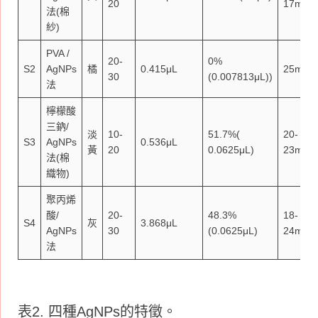
20
17mm
法(棉
紗)
PVA /
20-
0%
S2
AgNPs
橘
0.415μL
25mm
30
(0.007813μL))
法
檸檬酸
三鈉/
淡
10-
51.7%(
20-
S3
AgNPs
0.536μL
黃
20
0.0625μL)
23mm
法(棉
織物)
聚丙烯
酸/
20-
48.3%
18-
S4
灰
3.868μL
AgNPs
30
(0.0625μL)
24mm
法
表2. 四種AgNPs的特徵。