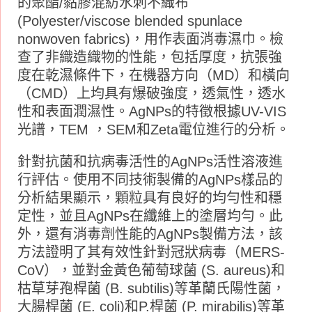
的聚酯/黏膠混紡水刺不織布
(Polyester/viscose blended spunlace
nonwoven fabrics)，用作表面消毒濕巾。檢
查了非織造織物的性能，包括厚度，抗張強
度在乾濕條件下，在機器方向（MD）和橫向
（CMD）上均具有爆破強度，透氣性，透水
性和表面潤濕性。AgNPs的特徵根據UV-VIS
光譜，TEM ，SEM和Zeta電位進行的分析。
針對抗菌和抗病毒活性的AgNPs活性溶液進
行評估。使用不同技術製備的AgNPs樣品的
分析結果顯示，顆粒具有良好的均勻性和穩
定性，並且AgNPs在纖維上的塗層均勻。此
外，還有消毒劑性能的AgNPs製備方法，該
方法證明了其有效性針對冠狀病毒（MERS-
CoV），並對金黃色葡萄球菌 (S. aureus)和
枯草芽孢桿菌 (B. subtilis)等革蘭氏陽性菌，
大腸桿菌 (E. coli)和P.桿菌 (P. mirabilis)等革