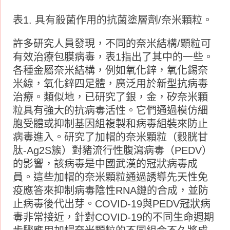
表1. 具有殺菌作用的抗菌塗層劑/奈米顆粒。
許多研究人員發現，不同的奈米結構/顆粒可
有效治療包膜病毒，表1指出了其中的一些。
各種金屬奈米結構，例如氧化鋅，氧化錫奈
米線，氧化鋅四足體，廣泛用於新型抗病毒
治療。類似地，已研究了銀，金，矽奈米顆
粒具有強大的抗病毒活性。它們通過模仿細
胞受體或抑制基因組複製和病毒組裝來防止
病毒進入。研究了加帽的奈米顆粒（穀胱甘
肽-Ag2S簇）對豬流行性腹瀉病毒（PEDV）
的影響，該病毒是中國武漢的冠狀病毒成
員。這些加帽的奈米顆粒通過誘導先天性免
疫應答來抑制病毒陰性RNA鏈的合成，並防
止病毒後代出芽。COVID-19與PEDV冠狀病
毒非常接近，針對COVID-19的不同生命週期