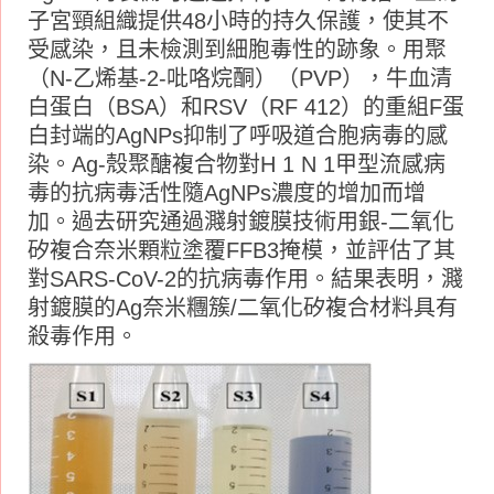
子宮頸組織提供48小時的持久保護，使其不
受感染，且未檢測到細胞毒性的跡象。用聚
（N-乙烯基-2-吡咯烷酮）（PVP），牛血清
白蛋白（BSA）和RSV（RF 412）的重組F蛋
白封端的AgNPs抑制了呼吸道合胞病毒的感
染。Ag-殼聚醣複合物對H 1 N 1甲型流感病
毒的抗病毒活性隨AgNPs濃度的增加而增
加。過去研究通過濺射鍍膜技術用銀-二氧化
矽複合奈米顆粒塗覆FFB3掩模，並評估了其
對SARS-CoV-2的抗病毒作用。結果表明，濺
射鍍膜的Ag奈米糰簇/二氧化矽複合材料具有
殺毒作用。