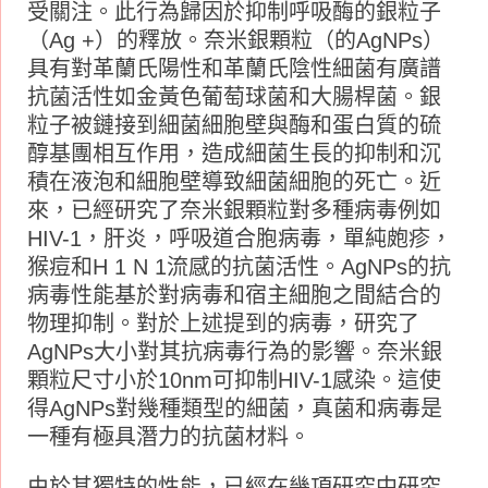
受關注。此行為歸因於抑制呼吸酶的銀粒子
（Ag +）的釋放。奈米銀顆粒（的AgNPs）
具有對革蘭氏陽性和革蘭氏陰性細菌有廣譜
抗菌活性如金黃色葡萄球菌和大腸桿菌。銀
粒子被鏈接到細菌細胞壁與酶和蛋白質的硫
醇基團相互作用，造成細菌生長的抑制和沉
積在液泡和細胞壁導致細菌細胞的死亡。近
來，已經研究了奈米銀顆粒對多種病毒例如
HIV-1，肝炎，呼吸道合胞病毒，單純皰疹，
猴痘和H 1 N 1流感的抗菌活性。AgNPs的抗
病毒性能基於對病毒和宿主細胞之間結合的
物理抑制。對於上述提到的病毒，研究了
AgNPs大小對其抗病毒行為的影響。奈米銀
顆粒尺寸小於10nm可抑制HIV-1感染。這使
得AgNPs對幾種類型的細菌，真菌和病毒是
一種有極具潛力的抗菌材料。
由於其獨特的性能，已經在幾項研究中研究