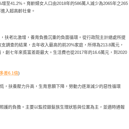
增至41.2%。育齡婦女人口由2018年的586萬人減少為2065年之265
年將進入超高齡社會。
不足，扶老比激增，養育負擔沉重的負面循環。從行政院主計總處所提
收支調查的結果，去年收入最高的前20%家庭，所得為213.8萬元，
，創七年來貧富差距最大。生活費也從2017年的16.6萬元，到2020
差6.1倍
)
低，扶養壓力升高，生育意願下降，勞動力逐漸減少的惡性循環
力照護的負擔。主要以監控銀髮族生理狀態與位置為主，並適時通報