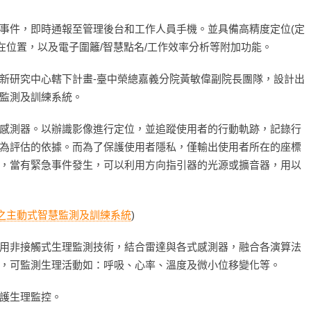
事件，即時通報至管理後台和工作人員手機。並具備高精度定位(定
所在位置，以及電子圍籬/智慧點名/工作效率分析等附加功能。
新研究中心轄下計畫-臺中榮總嘉義分院黃敏偉副院長團隊，設計出
慧監測及訓練系統。
感測器。以辦識影像進行定位，並追蹤使用者的行動軌跡，記錄行
為評估的依據。而為了保護使用者隱私，僅輸出使用者所在的座標
，當有緊急事件發生，可以利用方向指引器的光源或擴音器，用以
之主動式智慧監測及訓練系統
)
採用非接觸式生理監測技術，結合雷達與各式感測器，融合各演算法
，可監測生理活動如：呼吸、心率、溫度及微小位移變化等。
護生理監控。