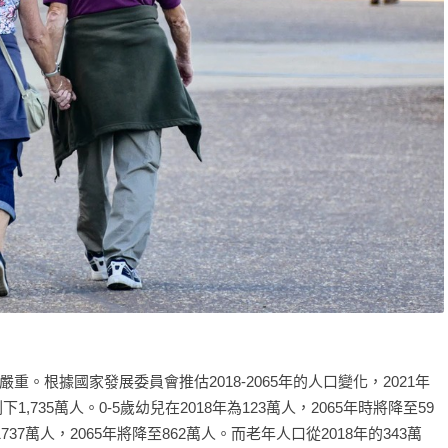
。根據國家發展委員會推估2018-2065年的人口變化，2021年
1,735萬人。0-5歲幼兒在2018年為123萬人，2065年時將降至59
737萬人，2065年將降至862萬人。而老年人口從2018年的343萬