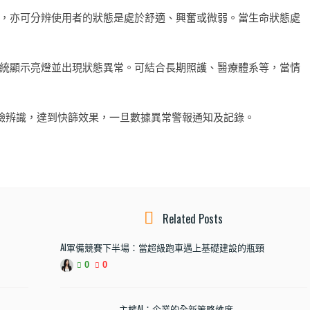
，亦可分辨使用者的狀態是處於舒適、興奮或微弱。當生命狀態處
統顯示亮燈並出現狀態異常。可結合長期照護、醫療體系等，當情
臉辨識，達到快篩效果，一旦數據異常警報通知及記錄。
Related Posts
AI軍備競賽下半場：當超級跑車遇上基礎建設的瓶頸
0
0
主權AI：企業的全新策略維度