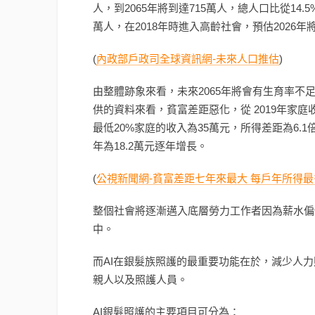
人，到2065年將到達715萬人，總人口比從14.5%
萬人，在2018年時進入高齡社會，預估2026
(
內政部戶政司全球資訊網-未來人口推估
)
由整體跡象來看，未來2065年將會有生育率
供的資料來看，貧富差距惡化，從 2019年家庭
最低20%家庭的收入為35萬元，所得差距為6.1倍
年為18.2萬元逐年增長。
(
公視新聞網-貧富差距七年來最大 每戶年所得最多
整個社會將逐漸邁入底層勞力工作者因為薪水偏
中。
而AI在銀髮族照護的最重要功能在於，減少人
親人以及照護人員。
AI銀髮照護的主要項目可分為：