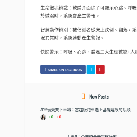
生命徵兆辨識：軟體介面除了可顯示心跳、呼吸
於微弱時，系統會產生警報。
智慧動作辨別：被偵測者從床上跌倒、翻落，系
況異常時，系統連動產生警報。
快篩警示：呼吸、心跳、體溫三大生理數據+人
SHARE ON FACEBOOK
New Posts
AI軍備競賽下半場：當超級跑車遇上基礎建設的瓶頸
0
0
主權AI：企業的全新策略維度