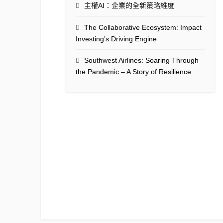
主權AI：企業的全新策略維度
The Collaborative Ecosystem: Impact
Investing’s Driving Engine
Southwest Airlines: Soaring Through
the Pandemic – A Story of Resilience