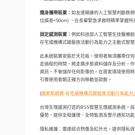
隨身攜帶裝置：
如友達頤康的人工智慧判斷跌倒
位誤差<50cm) ，在長輩緊急求救時精準掌握
固定感測裝置：
例如科技部人工智慧生技醫療創
在宅或機構式銀髮族活動行為能力之主動式智
此系統裝置安裝於天花板，使用者無須攜帶任何
走過程的時間，將走路步態資料儲存及分析，作
資訊，不會儲存任何影像的。在居家環境使用時
引導使用者朝正確方向移動並疏散。
(
國家新創獎-在宅或機構式銀髮族活動行為能力
台灣生理感測打造的BSS智慧生理感測系統，
優勢，提供全程護理、全時監測及警示通知功能
隱私維護：雷達結合熱像及紅外光，提供隱私保