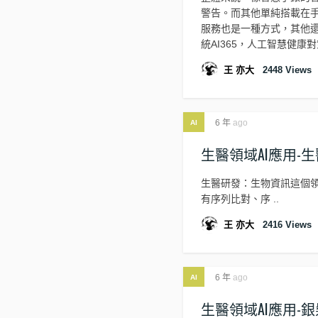
警告。而其他單純搭載在手
服務也是一種方式，其他還
統AI365，人工智慧健康對
王 亦大
2448
Views
6 年
ago
AI
生醫領域AI應用-
生醫研發：生物資訊這個
有序列比對、序 ..
王 亦大
2416
Views
6 年
ago
AI
生醫領域AI應用-