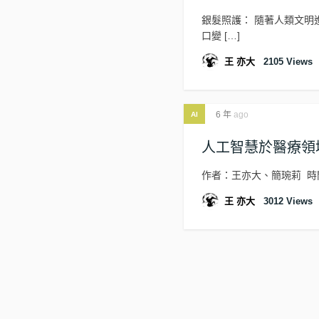
銀髮照護： 隨著人類文明
口變 […]
王 亦大
2105
Views
6 年
ago
AI
人工智慧於醫療領
作者：王亦大、簡琬莉 時間
王 亦大
3012
Views