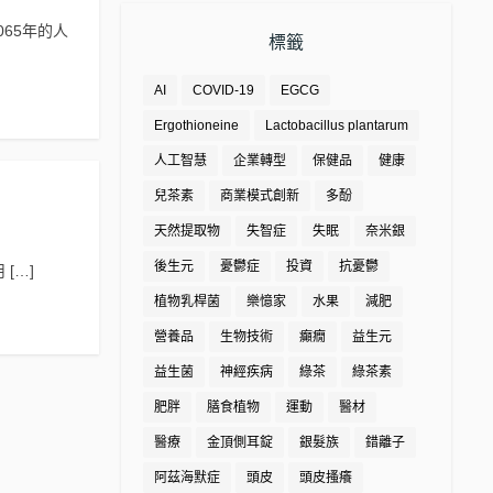
65年的人
標籤
AI
COVID-19
EGCG
Ergothioneine
Lactobacillus plantarum
人工智慧
企業轉型
保健品
健康
兒茶素
商業模式創新
多酚
天然提取物
失智症
失眠
奈米銀
後生元
憂鬱症
投資
抗憂鬱
[…]
植物乳桿菌
樂憶家
水果
減肥
營養品
生物技術
癲癇
益生元
益生菌
神經疾病
綠茶
綠茶素
肥胖
膳食植物
運動
醫材
醫療
金頂側耳錠
銀髮族
錯離子
阿茲海默症
頭皮
頭皮搔癢