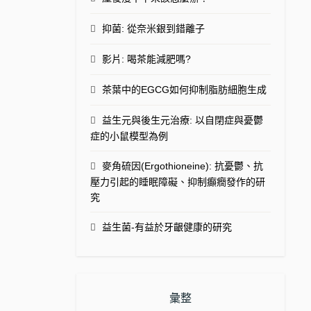
抑菌: 從奈米銀到錯離子
影片: 喝茶能減肥嗎?
茶葉中的EGCG如何抑制脂肪細胞生成
益生元與後生元治療: 以自閉症與憂鬱
症的小鼠模型為例
麥角硫因(Ergothioneine): 抗憂鬱、抗
壓力引起的睡眠障礙、抑制癲癇發作的研
究
益生菌-有益於牙齦健康的研究
彙整