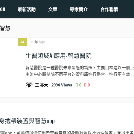
ON
最新活動
文章
專家簡介
合作聯繫
 人工智慧
6 年
ago
AI
生醫領域AI應用-智慧醫院
智慧醫院是一種醫院未來型態的寫照，主要目標是以一個
串流中心將醫院不同平台的資料庫進行整合，進行更有效 ..
王 亦大
2994
Views
0
0
隨身攜帶裝置與智慧app
慧app，可隨時提供使用者查看自身的身體狀況以及地理位置，並提出