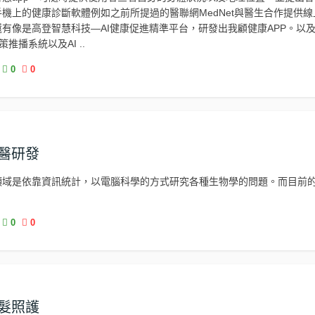
機上的健康診斷軟體例如之前所提過的醫聯網MedNet與醫生合作提供線
有像是高登智慧科技—AI健康促進精準平台，研發出我顧健康APP。以及
策推播系統以及AI ..
0
0
生醫研發
領域是依靠資訊統計，以電腦科學的方式研究各種生物學的問題。而目前
0
0
銀髮照護