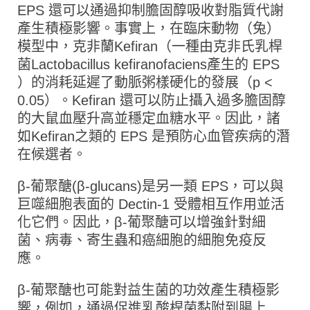
EPS 還可以通過抑制膽固醇吸收對脂質代謝
產生積極影響。事實上，在臨床動物（兔）
模型中，克非蘭Kefiran（一種由克非氏乳桿
菌Lactobacillus kefiranofaciens產生的 EPS
）的消耗延遲了動脈粥樣硬化的發展（p <
0.05）。Kefiran 還可以防止攝入過多膽固醇
的大鼠血壓升高並穩定血糖水平。因此，諸
如Kefiran之類的 EPS 是預防心血管疾病的潛
在候選者。
β-葡聚醣(β-glucans)是另一類 EPS，可以與
巨噬細胞表面的 Dectin-1 受體相互作用並活
化它們。因此，β-葡聚醣可以增強針對細
菌、病毒、寄生蟲和癌細胞的細胞免疫反
應。
β-葡聚醣也可能對益生菌的功效產生積極影
響，例如，通過促進乳酸桿菌黏附到腸上