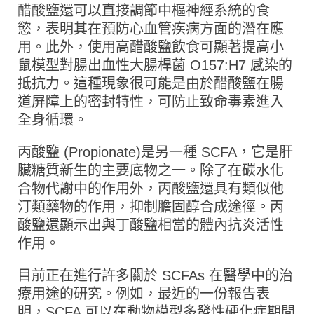
醋酸鹽還可以直接調節中樞神經系統的食
慾，表明其在預防心血管疾病方面的潛在應
用。此外，使用高醋酸鹽飲食可顯著提高小
鼠模型對腸出血性大腸桿菌 O157:H7 感染的
抵抗力。這種現象很可能是由於醋酸鹽在腸
道屏障上的密封特性，可防止致命毒素進入
全身循環。
丙酸鹽 (Propionate)是另一種 SCFA，它是肝
臟糖質新生的主要底物之一。除了在碳水化
合物代謝中的作用外，丙酸鹽還具有類似他
汀類藥物的作用，抑制膽固醇合成途徑。丙
酸鹽還顯示出與丁酸鹽相當的體內抗炎活性
作用。
目前正在進行許多關於 SCFAs 在醫學中的治
療用途的研究。例如，最近的一份報告表
明，SCFA 可以在動物模型多發性硬化症期間