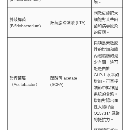
胞。
刺激皮膚肥大
雙歧桿菌
細胞對某些細
細菌脂磷壁酸 (LTA)
(Bifidobacterium)
菌和病毒感染
的反應。
與胰島素敏感
性的增加和體
內體脂肪的減
少有關，這可
能是由於
GLP-1 水平的
醋桿菌屬
醋酸鹽 acetate
增加。可直接
（Acetobacter）
(SCFA)
調節中樞神經
系統的食慾。
增加對腸出血
性大腸桿菌
O157:H7 感染
的抵抗力。