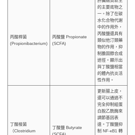
肝臟糖質新生
的主要底物之
一。除了在碳
水化合物代謝
中的作用外，
丙酸鹽還具有
丙酸桿菌
丙酸鹽 Propionate
類似他汀類藥
(Propionibacterium)
(SCFA)
物的作用，抑
制膽固醇合成
途徑。顯示出
與丁酸鹽相當
的體內抗炎活
性作用。
更新腸上皮，
還可以通過不
完全抑制組蛋
白脫乙酰酶來
調節基因表
丁酸梭菌
達。丁酸鹽抑
丁酸鹽 Butyrate
（Clostridium
制 NF-κB1 轉
(SCFA)