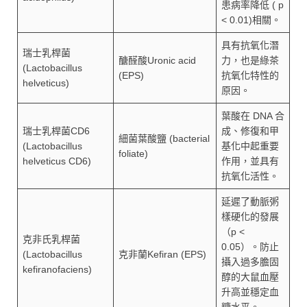
患病率降低 ( p
< 0.01)相關。
具有抗氧化潛
瑞士乳桿菌
醣醛酸Uronic acid
力，也是綠茶
(Lactobacillus
(EPS)
抗氧化特性的
helveticus)
原因。
葉酸在 DNA 合
瑞士乳桿菌CD6
成、修復和甲
細菌葉酸鹽 (bacterial
(Lactobacillus
基化中起重要
foliate)
helveticus CD6)
作用，並具有
抗氧化活性。
延遲了動脈粥
樣硬化的發展
（p <
克非氏乳桿菌
0.05）。防止
(Lactobacillus
克非蘭Kefiran (EPS)
攝入過多膽固
kefiranofaciens)
醇的大鼠血壓
升高並穩定血
糖水平。