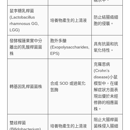
鼠李糖乳桿菌
(Lactobacillus
防止結腸癌細
培養物產生的上清液
rhamnosus GG,
胞的侵襲。
LGG)
發酵榴蓮果實中分
胞外多醣
具有抗菌和抗
離出的乳酸桿菌菌
(Exopolysaccharides,
氧化特性。
株
EPS)
克羅恩病
(Crohn’s
disease)小鼠
合成 SOD 或過氧化
模型中，在緩
轉基因乳桿菌菌株
氫酶
解症狀方面表
現出優於未經
修飾的相應菌
株。
阻止大腸桿菌
雙歧桿菌
培養物產生的上清液
菌株侵入腸細
(Bifidobacterium)