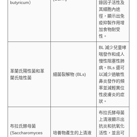
butyricum）
錄因子活性及
其細胞內途
徑，顯示出免
疫抑製作用增
加食物耐受
性。
BL 減少兒童哮
喘發作和成人
慢性阻塞性肺
病。BLs 還可
革蘭氏陽性菌和革
細菌裂解物 (BLs)
以減少過敏性
蘭氏陰性菌
鼻炎發作的頻
率並減輕異位
性皮膚炎的症
狀。
布拉氏酵母菌
上清液顯示出
布拉氏酵母菌
抗炎和抗氧化
(Saccharomyces
培養物產生的上清液
活性，並且可