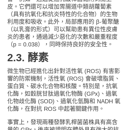
皮。它們還可以增加胃腸道中類胡蘿蔔素
（具有抗氧化和抗炎特性的化合物）的生物
利用度和吸收。此外，局部應用的 β-葡聚醣
（以乳膏的形式）可以幫助患有異位性皮膚
炎的患者，通過減少惡化的次數和嚴重程度
（p = 0.038），同時保持良好的安全性。
2.3. 酵素
微生物已經進化出針對活性氧 (ROS) 有害影
響的防禦機制，活性氧 (ROS) 會破壞脂質、
蛋白質、碳水化合物和核酸。特別是，抗氧
化酶，如穀胱甘肽過氧化物酶 (GPx)、過氧
化物歧化酶 (SOD)、過氧化氫酶和 NADH 氧
化酶，在對抗 ROS 中起著關鍵作用。
事實上，發現兩種發酵乳桿菌菌株具有高含
量的 GPx，後來被證明在體外具有強大的抗