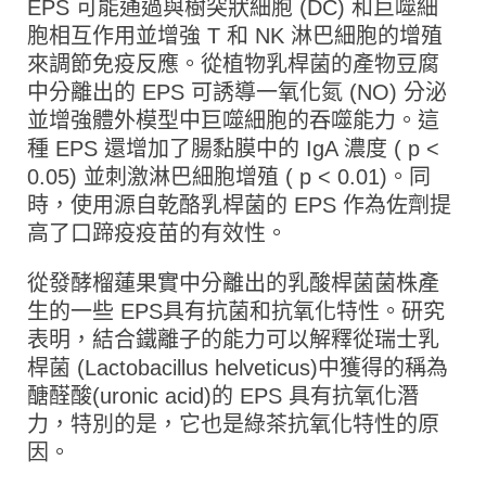
EPS 可能通過與樹突狀細胞 (DC) 和巨噬細
胞相互作用並增強 T 和 NK 淋巴細胞的增殖
來調節免疫反應。從植物乳桿菌的產物豆腐
中分離出的 EPS 可誘導一氧化氮 (NO) 分泌
並增強體外模型中巨噬細胞的吞噬能力。這
種 EPS 還增加了腸黏膜中的 IgA 濃度 ( p <
0.05) 並刺激淋巴細胞增殖 ( p < 0.01)。同
時，使用源自乾酪乳桿菌的 EPS 作為佐劑提
高了口蹄疫疫苗的有效性。
從發酵榴蓮果實中分離出的乳酸桿菌菌株產
生的一些 EPS具有抗菌和抗氧化特性。研究
表明，結合鐵離子的能力可以解釋從瑞士乳
桿菌 (Lactobacillus helveticus)中獲得的稱為
醣醛酸(uronic acid)的 EPS 具有抗氧化潛
力，特別的是，它也是綠茶抗氧化特性的原
因。