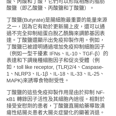
酸、丙酸和丁酸，它們可以形成相應的脂肪
酸鹽（即乙酸鹽、丙酸鹽和丁酸鹽）。
丁酸鹽(Butyrate)是腸細胞最重要的能量來源
之一，因為它有助於更新腸上皮，還可以通
過不完全抑制組蛋白脫乙酰酶來調節基因表
達。丁酸鹽還顯示出免疫抑製作用。例如，
丁酸鹽已被證明通過增加免疫抑制細胞因子
（例如一型干擾素 IFNs、IL-10、TGF-β）的
表達和下調幾種細胞因子和促炎受體（例
如，toll like receptor, (TLR)2/4、Caspase-
1、NLRP3、IL-1β、IL-18、IL-33、IL-25、
MAPK)來誘導食物耐受性。
丁酸鹽的這些免疫抑製作用是由於抑制 NF-
κB1 轉錄因子活性及其細胞內途徑。相對於
接受安慰劑的患者，丁酸鹽直腸給藥導致潰
瘍性結腸炎患者大腸炎症變化的顯著消退。