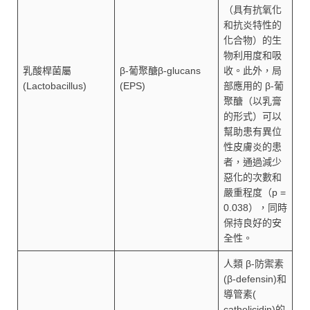
（具有抗氧化
和抗炎特性的
化合物）的生
物利用度和吸
乳酸桿菌屬
β-葡聚醣β-glucans
收。此外，局
(Lactobacillus)
(EPS)
部應用的 β-葡
聚醣（以乳膏
的形式）可以
幫助患有異位
性皮膚炎的患
者，通過減少
惡化的次數和
嚴重程度（p =
0.038），同時
保持良好的安
全性。
人類 β-防禦素
(β-defensin)和
導管素(
cathelicidin)的