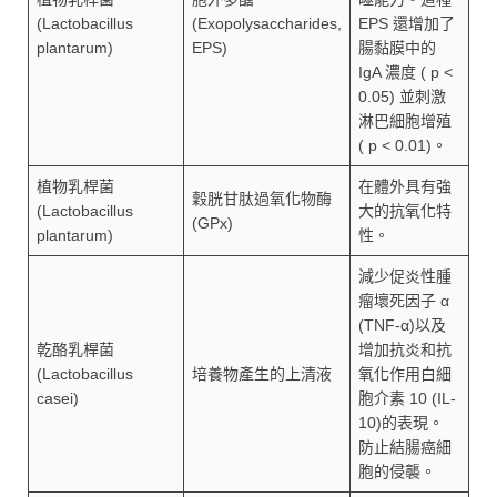
(Lactobacillus
(Exopolysaccharides,
EPS 還增加了
plantarum)
EPS)
腸黏膜中的
IgA 濃度 ( p <
0.05) 並刺激
淋巴細胞增殖
( p < 0.01)。
植物乳桿菌
在體外具有強
穀胱甘肽過氧化物酶
(Lactobacillus
大的抗氧化特
(GPx)
plantarum)
性。
減少促炎性腫
瘤壞死因子 α
(TNF-α)以及
乾酪乳桿菌
增加抗炎和抗
(Lactobacillus
培養物產生的上清液
氧化作用白細
casei)
胞介素 10 (IL-
10)的表現。
防止結腸癌細
胞的侵襲。