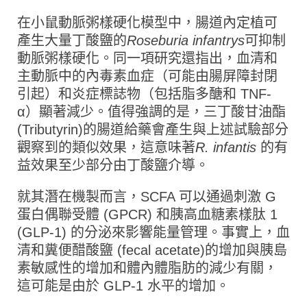
在小鼠動脈粥樣硬化模型中，腸道內定植可
產生大量丁酸鹽的
Roseburia infantrys
可抑制
動脈粥樣硬化。同一項研究還指出，血清和
主動脈中的內毒素血症（可能由腸屏障封閉
引起）和炎症標誌物（包括脂多醣和 TNF-
α）顯著減少。值得強調的是，三丁酸甘油酯
(Tributyrin)的腸道給藥會產生與上述試驗部分
觀察到的類似效果，這意味著
R. infantis
的有
益效果至少部分由丁酸鹽介導。
就其潛在機製而言，SCFA 可以通過刺激 G
蛋白偶聯受體 (GPCR) 和胰高血糖素樣肽 1
(GLP-1) 的分泌來影響能量管理。事實上，血
清和糞便醋酸鹽 (fecal acetate)的增加與胰島
素敏感性的增加和體內體脂肪的減少有關，
這可能是由於 GLP-1 水平的增加。