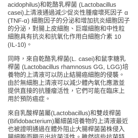
acidophilus)和乾酪乳桿菌 (Lactobacillus
casei)上清液通過減少促炎性腫瘤壞死因子 α
(TNF-α) 細胞因子的分泌和增加抗炎細胞因子
的分泌，對腸上皮細胞、巨噬細胞和中性粒
細胞具有抗炎和抗氧化作用白細胞介素 10
(IL-10)。
同時，來自乾酪乳桿菌(L. casei)和鼠李糖乳
桿菌 (Lactobacillus rhamnosus GG, LGG)培
養物的上清液可以防止結腸癌細胞的侵襲。
由於無細胞上清液可以減少體內氧化應激並
提供直接的抗腫瘤活性，它們可能在臨床上
用於預防癌症。
來自乳酸桿菌屬(Lactobacillus)和雙歧桿菌
(Bifidobacterium)屬細菌培養物的上清液最近
也被證明通過在體外阻止大腸桿菌菌株侵入
腸細胞而顯示出抗菌活性。雖然這些抗菌特