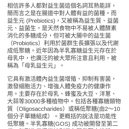
相信許多人都對益生菌這個名詞耳熟能詳，
簡而言之是在腸道中對人體有益的菌種。而
益生元 (Prebiotics)，又被稱為益生質、益菌
元、益菌生，是天然食物中不易被人體酵素
消化的多糖成分，但可被大腸中的益生菌
（Probiotics）利用於菌群生長擴張以及代謝
成低聚糖。近年因為半乳寡糖益生元存在於
母乳中，也廣泛的被大眾所注意且利用，被
稱為「母乳益生元」。
它具有激活體內益生菌增殖、抑制有害菌，
激發細胞活力、增強人體免疫力的健康作
用。主要存在於母乳、蜂蜜及大豆、洋蔥、
大蒜等30000多種植物中。包括各種寡糖類物
質（Oligosaccharides）或稱低聚糖(由2～10
個分子單糖組成）。更概括的說法是功能性
低聚糖。半乳寡糖(GOS) 成功被開發至第二