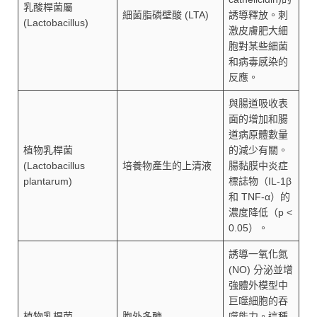
乳酸桿菌屬
細菌脂磷壁酸 (LTA)
誘導釋放。刺
(Lactobacillus)
激皮膚肥大細
胞對某些細菌
和病毒感染的
反應。
與腸道吸收表
面的增加和腸
道病原體數量
植物乳桿菌
的減少有關。
(Lactobacillus
培養物產生的上清液
腸黏膜中炎症
plantarum)
標誌物（IL-1β
和 TNF-α）的
濃度降低（p <
0.05）。
誘導一氧化氮
(NO) 分泌並增
強體外模型中
巨噬細胞的吞
植物乳桿菌
胞外多醣
噬能力。這種