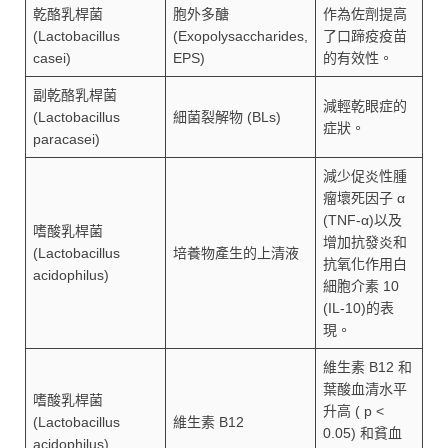
乾酪乳桿菌
胞外多醣
作為佐劑提高
(Lactobacillus
(Exopolysaccharides,
了口蹄疫疫苗
casei)
EPS)
的有效性。
副乾酪乳桿菌
減輕乾眼症的
(Lactobacillus
細菌裂解物 (BLs)
症狀。
paracasei)
減少促炎性腫
瘤壞死因子 α
(TNF-α)以及
嗜酸乳桿菌
增加抗發炎和
(Lactobacillus
培養物產生的上清液
抗氧化作用白
acidophilus)
細胞介素 10
(IL-10)的表
現。
維生素 B12 和
葉酸血清水平
嗜酸乳桿菌
升高 ( p <
(Lactobacillus
維生素 B12
0.05) 和貧血
acidophilus)