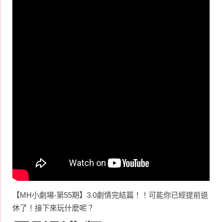
【MH小劇場-第55期】3.0劇情完結篇！！可能你已經提前退
休了！接下來玩什麽呢？