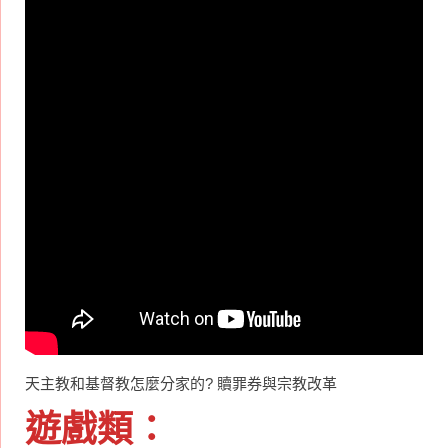
天主教和基督教怎麼分家的? 贖罪券與宗教改革
遊戲類：