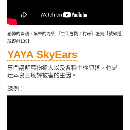
恐怖的靈魂，娛樂的內核 《生化危機：村莊》鑒賞【就知道
玩遊戲139】
YAYA SkyEars
專門講解魔物獵人以及各種主機頻道，也是
辻本良三風評被害的主因。
範例：