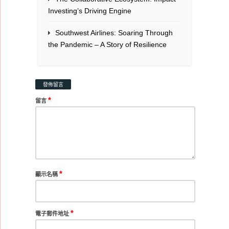
Investing’s Driving Engine
Southwest Airlines: Soaring Through
the Pandemic – A Story of Resilience
發佈留言
*
留言
*
顯示名稱
*
電子郵件地址