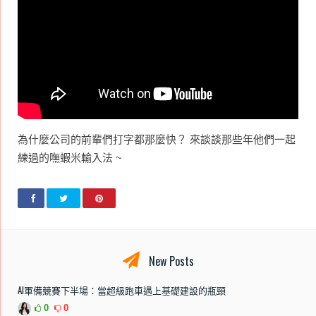
為什麼公司的前輩們打字都那麼快？ 來談談那些年他們一起
練過的嘸蝦米輸入法 ~
New Posts
AI軍備競賽下半場：當超級跑車遇上基礎建設的瓶頸
0
0