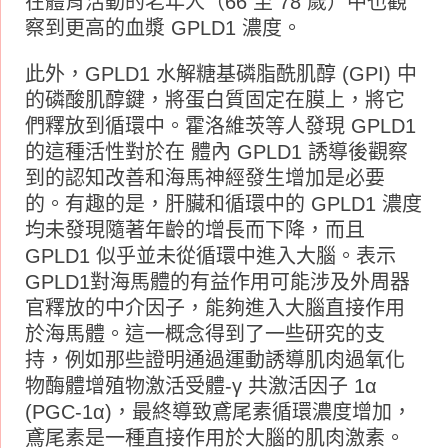
在體育活動的老年人（66 至 78 歲）中也觀
察到更高的血漿 GPLD1 濃度。
此外，GPLD1 水解糖基磷脂酰肌醇 (GPI) 中
的磷酸肌醇鍵，將蛋白質固定在膜上，將它
們釋放到循環中。霍洛維茨等人發現 GPLD1
的這種活性對於在 體內 GPLD1 誘導後觀察
到的認知改善和海馬神經發生增加是必要
的。有趣的是，肝臟和循環中的 GPLD1 濃度
均未發現隨著年齡的增長而下降，而且
GPLD1 似乎並未從循環中進入大腦。表示
GPLD1對海馬體的有益作用可能涉及外周器
官釋放的中介因子，能夠進入大腦直接作用
於海馬體。這一概念得到了一些研究的支
持，例如那些證明通過運動誘導肌肉過氧化
物酶體增殖物激活受體-γ 共激活因子 1α
(PGC-1α)，最終導致鳶尾素循環濃度增加，
鳶尾素是一種直接作用於大腦的肌肉激素。