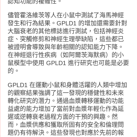
認知功能的複雜性。
儘管霍洛維茨等人在小鼠中測試了海馬神經
發生和行為結果。GPLD1 的增加還需要針對
大腦衰老的其他標誌進行測試，包括神經炎
症、突觸修剪和神經生理學缺陷，這些都已
被證明會導致與年齡相關的認知能力下降。
在神經退行性疾​​病（如阿爾茨海默病）的小
鼠模型中使用 GPLD1 進行研究也可能是必要
的。
GPLD1 在運動小鼠和身體活躍的人類中增加
的觀察結果強調了這一發現的穩健性和未來
轉化研究的潛力。通過血漿轉移運動的功能
益處的能力增加了當前對血漿年輕化作為延
遲或逆轉衰老過程方面的干預的興趣。然
而，血漿供應和獲取所固有的安全和倫理問
題仍有待解決。這些發現也對應於先前的報