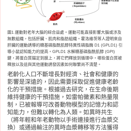
圖1.運動對老年大腦的綜合益處。運動可能直接影響大腦或涉及
無數組織，包括肝臟、肌肉和脂肪組織。霍洛維茨等人證明來自
肝臟的運動誘導的糖基磷脂酰肌醇特異性磷脂酶 D1 (GPLD1) 引
導小鼠認知能力的提高。GPLD1 水解糖基磷脂酰肌醇 (GPI)
鍵，將蛋白質錨定到膜上，將它們釋放到循環中。哪些蛋白質被
釋放以及這與其他運動誘發因素如何聯繫尚不清楚。
老齡化人口不斷增長對經濟、社會和健康的
影響是深遠的，因此需要採取促進健康老齡
化的干預措施。根據過去研究，在生命後期
維持健康的干預措施，如雷帕黴素和熱量限
制，已被報導可改善動物模型的記憶力和認
知能力，但難以轉化為人類。如異時共生
（將年輕和年老動物以手術連接進行血漿交
換）或通過輸注的異時血漿轉移等方法獲得