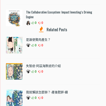
The Collaborative Ecosystem: Impact Investing’s Driving
Engine
0
0
Related Posts
是誰使贅肉產生？
0
0
失智症-阿茲海默症的介紹
0
0
我就懶該怎麼辦？-產後肥胖-續
0
0