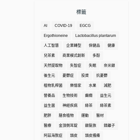
標籤
AI
COVID-19
EGCG
Ergothioneine
Lactobacillus plantarum
人工智慧
企業轉型
保健品
健康
兒茶素
商業模式創新
多酚
天然提取物
失智症
失眠
奈米銀
後生元
憂鬱症
投資
抗憂鬱
植物乳桿菌
樂憶家
水果
減肥
營養品
生物技術
癲癇
益生元
益生菌
神經疾病
綠茶
綠茶素
肥胖
膳食植物
運動
醫材
醫療
金頂側耳錠
銀髮族
錯離子
阿茲海默症
頭皮
頭皮搔癢