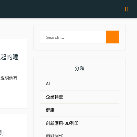
力引起的睡
分類
並說明他有
AI
企業轉型
健康
創新應用-3D列印
制
原料創新