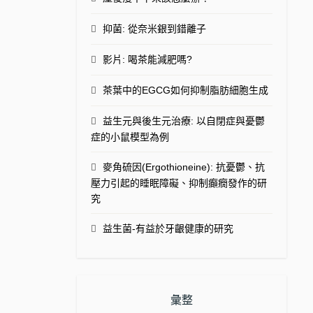
抑菌: 從奈米銀到錯離子
影片: 喝茶能減肥嗎?
茶葉中的EGCG如何抑制脂肪細胞生成
益生元與後生元治療: 以自閉症與憂鬱
症的小鼠模型為例
麥角硫因(Ergothioneine): 抗憂鬱、抗
壓力引起的睡眠障礙、抑制癲癇發作的研
究
益生菌-有益於牙齦健康的研究
彙整