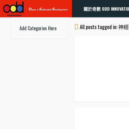
關於奇數 ODD INNOVATI
All posts tagged in:
Add Categories Here