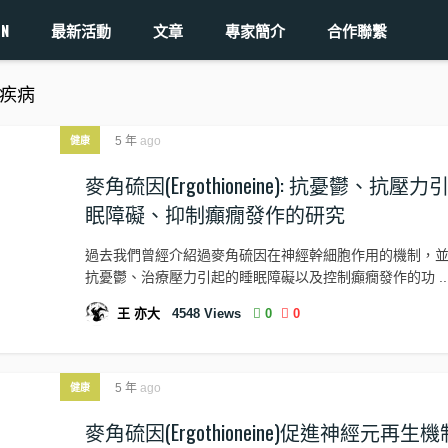
ON
最新活動
文章
專家簡介
合作聯繫
 神經疾病
5 年
ago
健康
麥角硫因(Ergothioneine): 抗憂鬱、抗壓
眠障礙、抑制癲癇發作的研究
過去我們曾經介紹過麥角硫因在神經幹細胞作用的機制，
抗憂鬱、治療壓力引起的睡眠障礙以及控制癲癇發作的功 ..
王 亦大
4548
Views
0
0
5 年
ago
健康
麥角硫因(Ergothioneine)促進神經元再生機