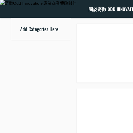
關於奇數 ODD INNOVATI
Add Categories Here