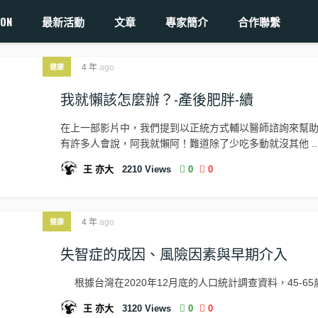
ON
最新活動
文章
專家簡介
合作聯繫
4 年
ago
健康
我就懶該怎麼辦？-產後肥胖-續
在上一部影片中，我們提到以正統方式輔以醫師諮詢來幫
有許多人會說，阿我就懶阿！難道除了少吃多動就沒其他 ..
王 亦大
2210
Views
0
0
4 年
ago
健康
失智症的成因、風險因素與早期介入
根據台灣在2020年12月底的人口統計調查資料，45-65歲 
王 亦大
3120
Views
0
0