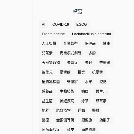
標籤
AI
COVID-19
EGCG
Ergothioneine
Lactobacillus plantarum
人工智慧
企業轉型
保健品
健康
兒茶素
商業模式創新
多酚
天然提取物
失智症
失眠
奈米銀
後生元
憂鬱症
投資
抗憂鬱
植物乳桿菌
樂憶家
水果
減肥
營養品
生物技術
癲癇
益生元
益生菌
神經疾病
綠茶
綠茶素
肥胖
膳食植物
運動
醫材
醫療
金頂側耳錠
銀髮族
錯離子
阿茲海默症
頭皮
頭皮搔癢