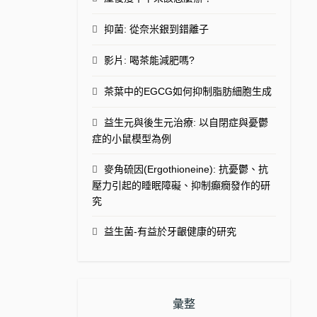
抑菌: 從奈米銀到錯離子
影片: 喝茶能減肥嗎?
茶葉中的EGCG如何抑制脂肪細胞生成
益生元與後生元治療: 以自閉症與憂鬱
症的小鼠模型為例
麥角硫因(Ergothioneine): 抗憂鬱、抗
壓力引起的睡眠障礙、抑制癲癇發作的研
究
益生菌-有益於牙齦健康的研究
彙整