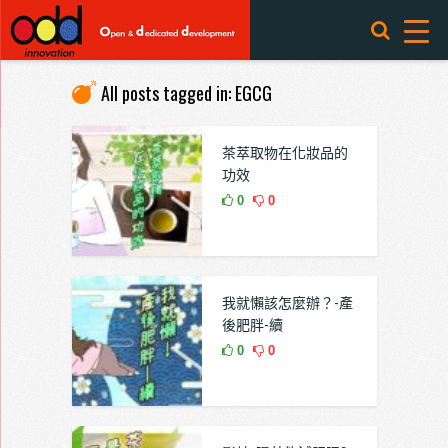
All posts tagged in: EGCG
茶萃取物在化妝品的
功效
0
0
我就懶該怎麼辦？-產
後肥胖-續
0
0