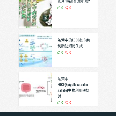
影片: 喝茶能減肥嗎?
0
0
茶葉中的EGCG如何抑
制脂肪細胞生成
0
0
茶葉中
EGCE(Epigallocatechin
gallate)生物利用率探
討
0
0