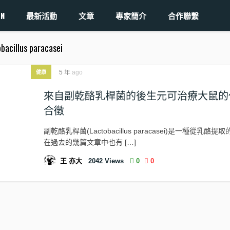
ON
最新活動
文章
專家簡介
合作聯繫
obacillus paracasei
5 年
ago
健康
來自副乾酪乳桿菌的後生元可治療大鼠的
合徵
副乾酪乳桿菌(Lactobacillus paracasei)是一種從乳酪
在過去的幾篇文章中也有 […]
王 亦大
2042
Views
0
0