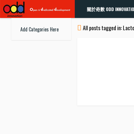
關於奇數 ODD INNOVATI
All posts tagged in: Lact
Add Categories Here