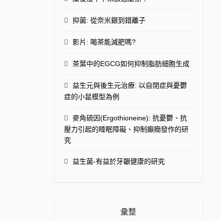
抑菌: 從奈米銀到錯離子
影片: 喝茶能減肥嗎?
茶葉中的EGCG如何抑制脂肪細胞生成
益生元與後生元治療: 以自閉症與憂鬱
症的小鼠模型為例
麥角硫因(Ergothioneine): 抗憂鬱、抗
壓力引起的睡眠障礙、抑制癲癇發作的研
究
益生菌-有益於牙齦健康的研究
彙整