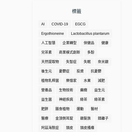
標籤
AI
COVID-19
EGCG
Ergothioneine
Lactobacillus plantarum
人工智慧
企業轉型
保健品
健康
兒茶素
商業模式創新
多酚
天然提取物
失智症
失眠
奈米銀
後生元
憂鬱症
投資
抗憂鬱
植物乳桿菌
樂憶家
水果
減肥
營養品
生物技術
癲癇
益生元
益生菌
神經疾病
綠茶
綠茶素
肥胖
膳食植物
運動
醫材
醫療
金頂側耳錠
銀髮族
錯離子
阿茲海默症
頭皮
頭皮搔癢