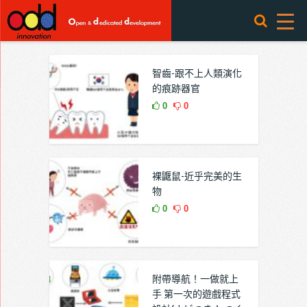
智齒-跟不上人類演化
的痕跡器官
0
0
裸鼴鼠-近乎完美的生
物
0
0
附帶導航！一做就上
手 第一次的遊戲程式