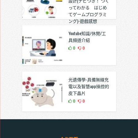
設計(ナビつき！ つく
ってわかる はじめ
てゲームプログラミ
ング)-遊戲感想
0
0
Youtube知識/休閒/工
具頻道介紹
0
0
光遺傳學-具備無線充
電以及智慧app操控的
皮下晶片
0
0