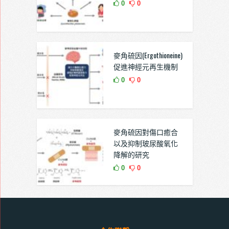
0
0
麥角硫因(Ergothioneine)
促進神經元再生機制
0
0
麥角硫因對傷口癒合
以及抑制玻尿酸氧化
降解的研究
0
0