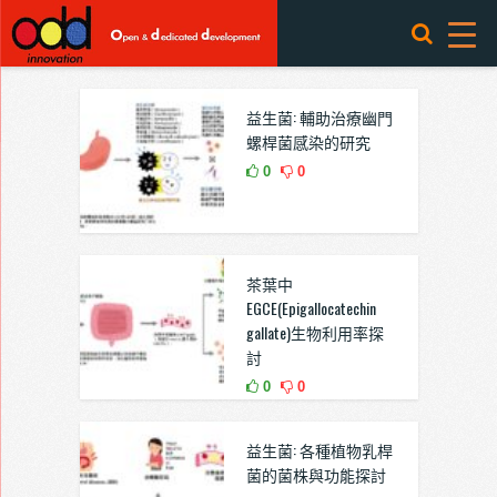
益生菌: 輔助治療幽門
螺桿菌感染的研究
0
0
茶葉中
EGCE(Epigallocatechin
gallate)生物利用率探
討
0
0
益生菌: 各種植物乳桿
菌的菌株與功能探討