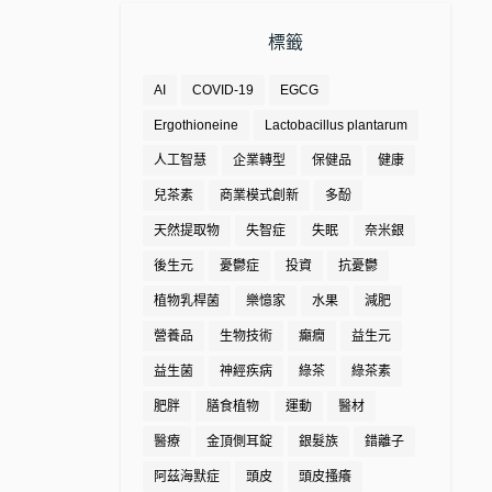
標籤
AI
COVID-19
EGCG
Ergothioneine
Lactobacillus plantarum
人工智慧
企業轉型
保健品
健康
兒茶素
商業模式創新
多酚
天然提取物
失智症
失眠
奈米銀
後生元
憂鬱症
投資
抗憂鬱
植物乳桿菌
樂憶家
水果
減肥
營養品
生物技術
癲癇
益生元
益生菌
神經疾病
綠茶
綠茶素
肥胖
膳食植物
運動
醫材
醫療
金頂側耳錠
銀髮族
錯離子
阿茲海默症
頭皮
頭皮搔癢