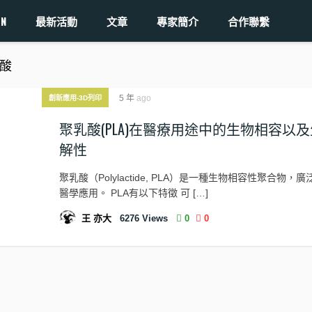
ON
最新活動
文章
專家簡介
合作聯繫
聚乳酸
5 年
ago
創新應用-3D列印
聚乳酸(PLA)在醫療用途中的生物相容以
解性
聚乳酸（Polylactide, PLA）是一種生物相容性聚合物，
醫學應用。 PLA有以下特徵 可 […]
王 亦大
6276
Views
0
0