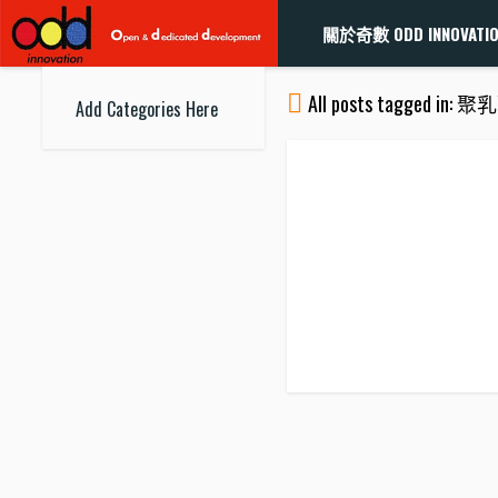
關於奇數 ODD INNOVATI
All posts tagged in: 
Add Categories Here