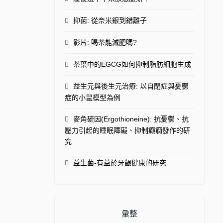
抑菌: 從奈米銀到錯離子
影片: 喝茶能減肥嗎?
茶葉中的EGCG如何抑制脂肪細胞生成
益生元與後生元治療: 以自閉症與憂鬱
症的小鼠模型為例
麥角硫因(Ergothioneine): 抗憂鬱、抗
壓力引起的睡眠障礙、抑制癲癇發作的研
究
益生菌-有益於牙齦健康的研究
彙整