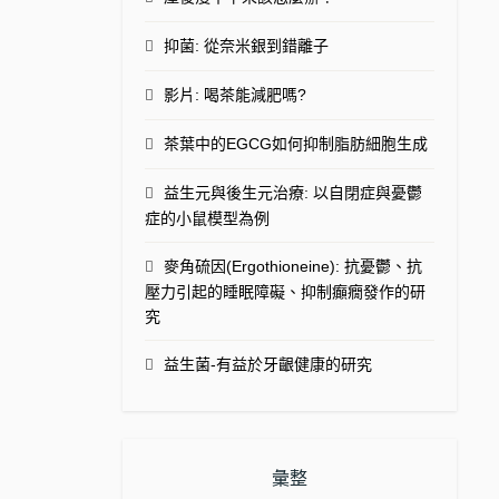
抑菌: 從奈米銀到錯離子
影片: 喝茶能減肥嗎?
茶葉中的EGCG如何抑制脂肪細胞生成
益生元與後生元治療: 以自閉症與憂鬱
症的小鼠模型為例
麥角硫因(Ergothioneine): 抗憂鬱、抗
壓力引起的睡眠障礙、抑制癲癇發作的研
究
益生菌-有益於牙齦健康的研究
彙整