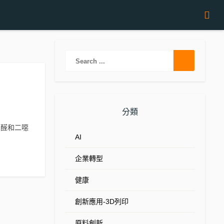
m
分類
甲醛和二噁
AI
企業轉型
健康
創新應用-3D列印
原料創新