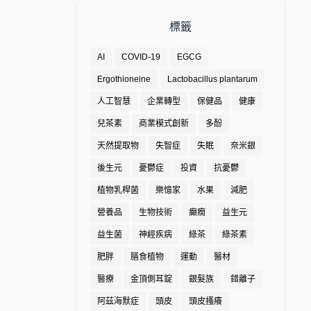
標籤
AI
COVID-19
EGCG
Ergothioneine
Lactobacillus plantarum
人工智慧
企業轉型
保健品
健康
兒茶素
商業模式創新
多酚
天然提取物
失智症
失眠
奈米銀
後生元
憂鬱症
投資
抗憂鬱
植物乳桿菌
樂憶家
水果
減肥
營養品
生物技術
癲癇
益生元
益生菌
神經疾病
綠茶
綠茶素
肥胖
膳食植物
運動
醫材
醫療
金頂側耳錠
銀髮族
錯離子
阿茲海默症
頭皮
頭皮搔癢