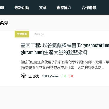
ON
最新活動
文章
專家簡介
合作聯繫
 靛藍染劑
5 年
ago
生物技術
基因工程: 以谷氨酸棒桿菌(Corynebacteriu
glutamicum)生產大量的靛藍染料
傳統的紡織工業使用了許多有毒化學物質如如苯、喹啉、
英(類戴奧辛物質)等造成嚴重水汙染，天然的靛藍染劑 ..
王 亦大
1803
Views
0
0