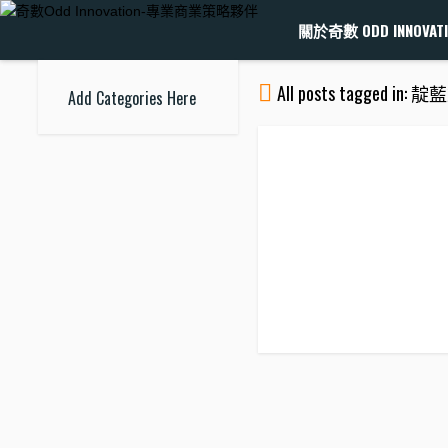
關於奇數 ODD INNOVATI
All posts tagged in:
Add Categories Here