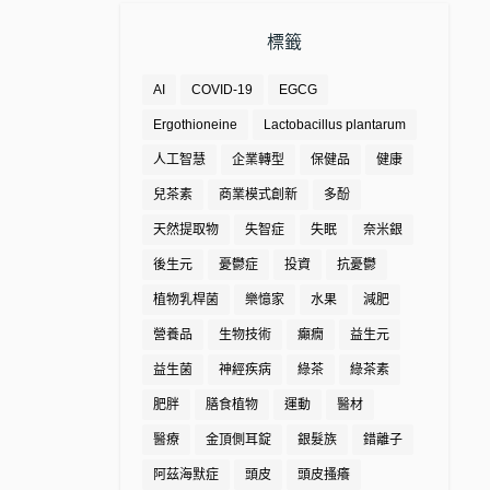
標籤
AI
COVID-19
EGCG
Ergothioneine
Lactobacillus plantarum
人工智慧
企業轉型
保健品
健康
兒茶素
商業模式創新
多酚
天然提取物
失智症
失眠
奈米銀
後生元
憂鬱症
投資
抗憂鬱
植物乳桿菌
樂憶家
水果
減肥
營養品
生物技術
癲癇
益生元
益生菌
神經疾病
綠茶
綠茶素
肥胖
膳食植物
運動
醫材
醫療
金頂側耳錠
銀髮族
錯離子
阿茲海默症
頭皮
頭皮搔癢