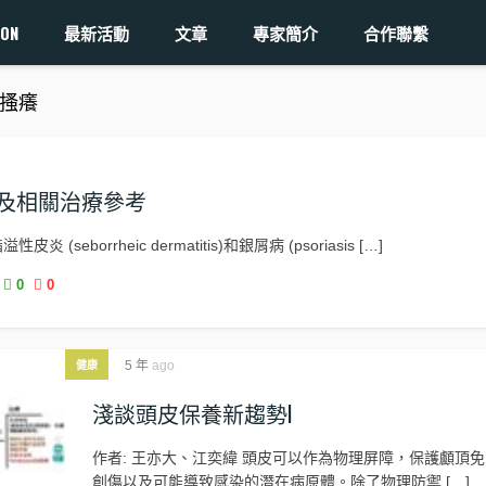
ON
最新活動
文章
專家簡介
合作聯繫
 頭皮搔癢
及相關治療參考
seborrheic dermatitis)和銀屑病 (psoriasis […]
0
0
5 年
ago
健康
淺談頭皮保養新趨勢I
作者: 王亦大、江奕緯 頭皮可以作為物理屏障，保護顱頂
創傷以及可能導致感染的潛在病原體。除了物理防禦 […]