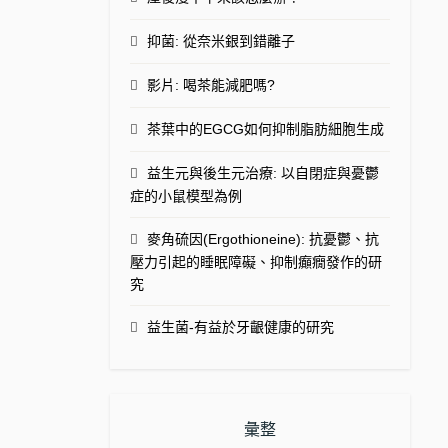
抑菌: 從奈米銀到錯離子
影片: 喝茶能減肥嗎?
茶葉中的EGCG如何抑制脂肪細胞生成
益生元與後生元治療: 以自閉症與憂鬱
症的小鼠模型為例
麥角硫因(Ergothioneine): 抗憂鬱、抗
壓力引起的睡眠障礙、抑制癲癇發作的研
究
益生菌-有益於牙齦健康的研究
彙整