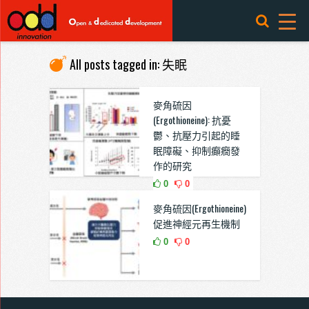
All posts tagged in: 失眠
麥角硫因
(Ergothioneine): 抗憂
鬱、抗壓力引起的睡
眠障礙、抑制癲癇發
作的研究
0
0
麥角硫因(Ergothioneine)
促進神經元再生機制
0
0