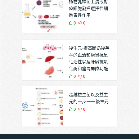
植物乳桿菌上清液對
癌細胞發揮選擇性細
胞毒性作用
0
0
後生元-提高斷奶後羔
羊的血清和瘤胃抗氧
化活性以及肝臟抗氧
化酶和瘤胃屏障功能
0
0
超越益生菌以及益生
元的一步——後生元
0
0