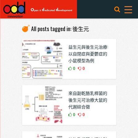
All posts tagged in: 後生元
益生元與後生元治療:
以自閉症與憂鬱症的
小鼠模型為例
0
0
來自副乾酪乳桿菌的
後生元可治療大鼠的
代謝綜合徵
0
0