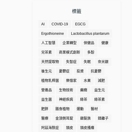
標籤
AI
COVID-19
EGCG
Ergothioneine
Lactobacillus plantarum
人工智慧
企業轉型
保健品
健康
兒茶素
商業模式創新
多酚
天然提取物
失智症
失眠
奈米銀
後生元
憂鬱症
投資
抗憂鬱
植物乳桿菌
樂憶家
水果
減肥
營養品
生物技術
癲癇
益生元
益生菌
神經疾病
綠茶
綠茶素
肥胖
膳食植物
運動
醫材
醫療
金頂側耳錠
銀髮族
錯離子
阿茲海默症
頭皮
頭皮搔癢