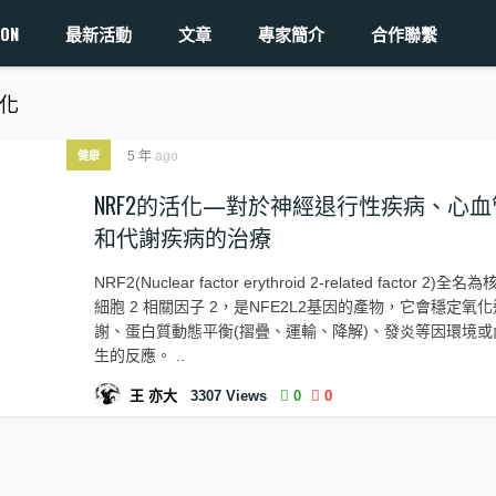
ON
最新活動
文章
專家簡介
合作聯繫
抗氧化
5 年
ago
健康
NRF2的活化—對於神經退行性疾病、心
和代謝疾病的治療
NRF2(Nuclear factor erythroid 2-related factor 2)
細胞 2 相關因子 2，是NFE2L2基因的產物，它會穩定氧
謝、蛋白質動態平衡(摺疊、運輸、降解)、發炎等因環境或
生的反應。 ..
王 亦大
3307
Views
0
0