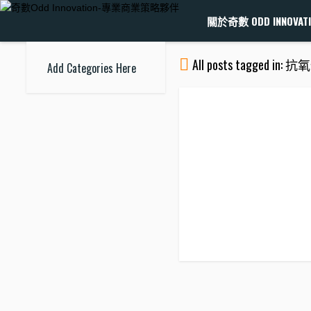
關於奇數 ODD INNOVATI
All posts tagged in: 
Add Categories Here