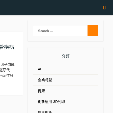
血管疾病
分類
全名為核因子血紅
AI
化還原代
內源性發
企業轉型
健康
創新應用-3D列印
原料創新