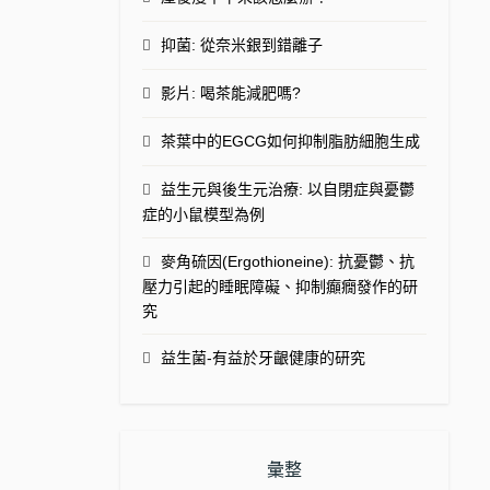
抑菌: 從奈米銀到錯離子
影片: 喝茶能減肥嗎?
茶葉中的EGCG如何抑制脂肪細胞生成
益生元與後生元治療: 以自閉症與憂鬱
症的小鼠模型為例
麥角硫因(Ergothioneine): 抗憂鬱、抗
壓力引起的睡眠障礙、抑制癲癇發作的研
究
益生菌-有益於牙齦健康的研究
彙整