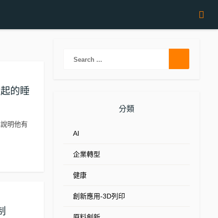
力引起的睡
分類
並說明他有
AI
企業轉型
健康
創新應用-3D列印
制
原料創新