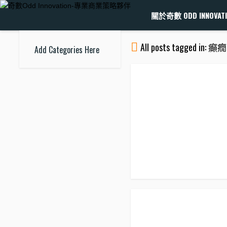
關於奇數 ODD INNOVATI
All posts tagged in: 癲癇
Add Categories Here