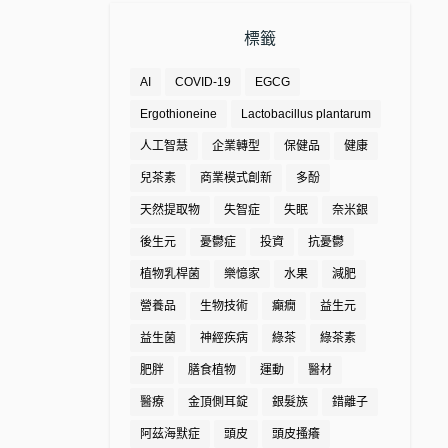
標籤
AI
COVID-19
EGCG
Ergothioneine
Lactobacillus plantarum
人工智慧
企業轉型
保健品
健康
兒茶素
商業模式創新
多酚
天然提取物
失智症
失眠
奈米銀
後生元
憂鬱症
投資
抗憂鬱
植物乳桿菌
樂憶家
水果
減肥
營養品
生物技術
癲癇
益生元
益生菌
神經疾病
綠茶
綠茶素
肥胖
膳食植物
運動
醫材
醫療
金頂側耳錠
銀髮族
錯離子
阿茲海默症
頭皮
頭皮搔癢