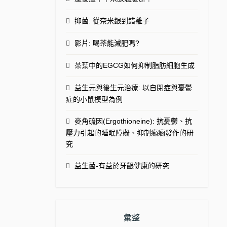
抑菌: 從奈米銀到錯離子
影片: 喝茶能減肥嗎?
茶葉中的EGCG如何抑制脂肪細胞生成
益生元與後生元治療: 以自閉症與憂鬱
症的小鼠模型為例
麥角硫因(Ergothioneine): 抗憂鬱、抗
壓力引起的睡眠障礙、抑制癲癇發作的研
究
益生菌-有益於牙齦健康的研究
彙整