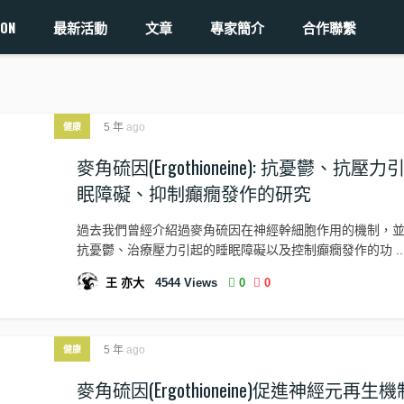
ON
最新活動
文章
專家簡介
合作聯繫
5 年
ago
健康
麥角硫因(Ergothioneine): 抗憂鬱、抗壓
眠障礙、抑制癲癇發作的研究
過去我們曾經介紹過麥角硫因在神經幹細胞作用的機制，
抗憂鬱、治療壓力引起的睡眠障礙以及控制癲癇發作的功 ..
王 亦大
4544
Views
0
0
5 年
ago
健康
麥角硫因(Ergothioneine)促進神經元再生機